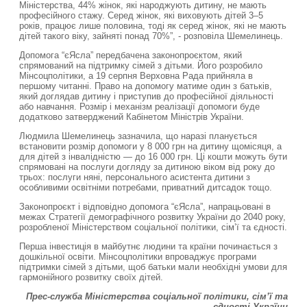
Міністерства, 44% жінок, які народжують дитину, не мають
професійного стажу. Серед жінок, які виховують дітей 3–5
років, працює лише половина, тоді як серед жінок, які не мають
дітей такого віку, зайняті понад 70%”, - розповіла Шемелинець.
Допомога “єЯсла” передбачена законопроєктом, який
спрямований на підтримку сімей з дітьми. Його розробило
Мінсоцполітики, а 19 серпня Верховна Рада прийняла в
першому читанні. Право на допомогу матиме один з батьків,
який доглядав дитину і приступив до професійної діяльності
або навчання. Розмір і механізм реалізації допомоги буде
додатково затверджений Кабінетом Міністрів України.
Людмила Шемелинець зазначила, що наразі планується
встановити розмір допомоги у 8 000 грн на дитину щомісяця, а
для дітей з інвалідністю — до 16 000 грн. Ці кошти можуть бути
спрямовані на послуги догляду за дитиною віком від року до
трьох: послуги няні, персонального асистента дитини з
особливими освітніми потребами, приватний дитсадок тощо.
Законопроєкт і відповідно допомога “єЯсла”, напрацьовані в
межах Стратегії демографічного розвитку України до 2040 року,
розробленої Міністерством соціальної політики, сім’ї та єдності.
Перша інвестиція в майбутнє людини та країни починається з
дошкільної освіти. Мінсоцполітики впроваджує програми
підтримки сімей з дітьми, щоб батьки мали необхідні умови для
гармонійного розвитку своїх дітей.
Прес-служба Міністерства соціальної політики, сім’ї та
єдності України