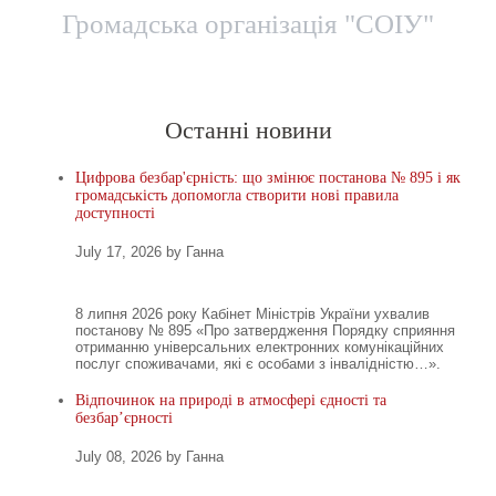
Громадська організація "СОІУ"
Головна
Новини
Територіальні представницт
Останні новини
Цифрова безбар'єрність: що змінює постанова № 895 і як
громадськість допомогла створити нові правила
доступності
July 17, 2026 by Ганна
8 липня 2026 року Кабінет Міністрів України ухвалив
постанову № 895 «Про затвердження Порядку сприяння
отриманню універсальних електронних комунікаційних
послуг споживачами, які є особами з інвалідністю…».
Відпочинок на природі в атмосфері єдності та
безбар’єрності
July 08, 2026 by Ганна