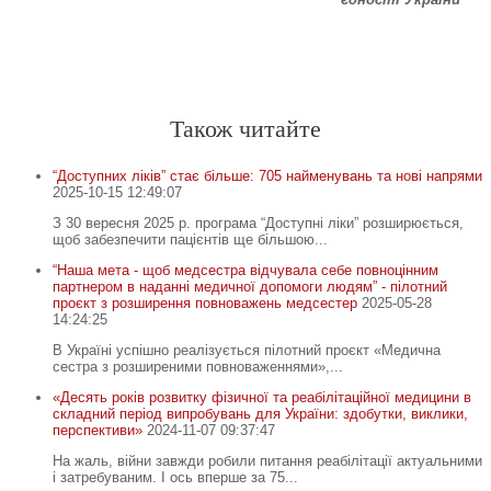
Спочатку робіть, що потрібно. Тоді – те, що можливо.
Лиш тоді ви побачите, що робите неможливе
.
Св. Франциск Асізський
-
-
Також читайте
“Доступних ліків” стає більше: 705 найменувань та нові напрями
2025-10-15 12:49:07
З 30 вересня 2025 р. програма “Доступні ліки” розширюється,
щоб забезпечити пацієнтів ще більшою...
“Наша мета - щоб медсестра відчувала себе повноцінним
партнером в наданні медичної допомоги людям” - пілотний
проєкт з розширення повноважень медсестер
2025-05-28
14:24:25
В Україні успішно реалізується пілотний проєкт «Медична
сестра з розширеними повноваженнями»,...
«Десять років розвитку фізичної та реабілітаційної медицини в
складний період випробувань для України: здобутки, виклики,
перспективи»
2024-11-07 09:37:47
На жаль, війни завжди робили питання реабілітації актуальними
і затребуваним. І ось вперше за 75...