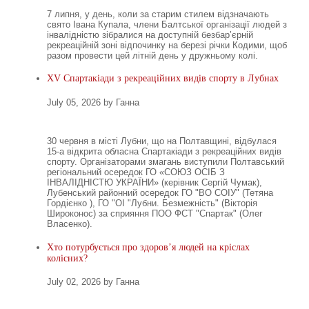
7 липня, у день, коли за старим стилем відзначають
свято Івана Купала, члени Балтської організації людей з
інвалідністю зібралися на доступній безбар’єрній
рекреаційній зоні відпочинку на березі річки Кодими, щоб
разом провести цей літній день у дружньому колі.
XV Спартакіади з рекреаційних видів спорту в Лубнах
July 05, 2026 by Ганна
30 червня в місті Лубни, що на Полтавщині, відбулася
15-а відкрита обласна Спартакіади з рекреаційних видів
спорту. Організаторами змагань виступили Полтавський
регіональний осередок ГО «СОЮЗ ОСІБ З
ІНВАЛІДНІСТЮ УКРАЇНИ» (керівник Сергій Чумак),
Лубенський районний осередок ГО "ВО СОІУ" (Тетяна
Гордієнко ), ГО "ОІ "Лубни. Безмежність" (Вікторія
Широконос) за сприяння ПОО ФСТ "Спартак" (Олег
Власенко).
Хто потурбується про здоров’я людей на кріслах
колісних?
July 02, 2026 by Ганна