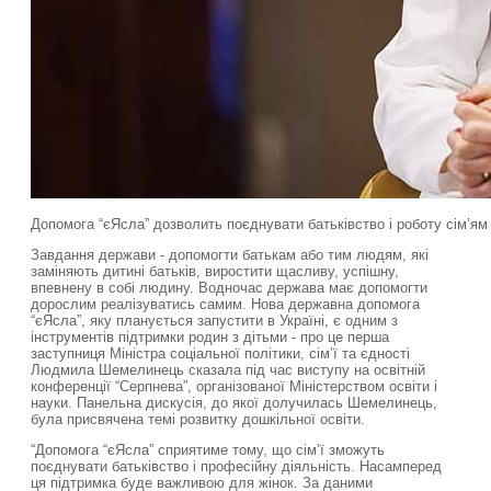
Допомога “єЯсла” дозволить поєднувати батьківство і роботу сім’я
Завдання держави - допомогти батькам або тим людям, які
заміняють дитині батьків, виростити щасливу, успішну,
впевнену в собі людину. Водночас держава має допомогти
дорослим реалізуватись самим. Нова державна допомога
“єЯсла”, яку планується запустити в Україні, є одним з
інструментів підтримки родин з дітьми - про це перша
заступниця Міністра соціальної політики, сім’ї та єдності
Людмила Шемелинець сказала під час виступу на освітній
конференції “Серпнева”, організованої Міністерством освіти і
науки. Панельна дискусія, до якої долучилась Шемелинець,
була присвячена темі розвитку дошкільної освіти.
“Допомога “єЯсла” сприятиме тому, що сім’ї зможуть
поєднувати батьківство і професійну діяльність. Насамперед
ця підтримка буде важливою для жінок. За даними