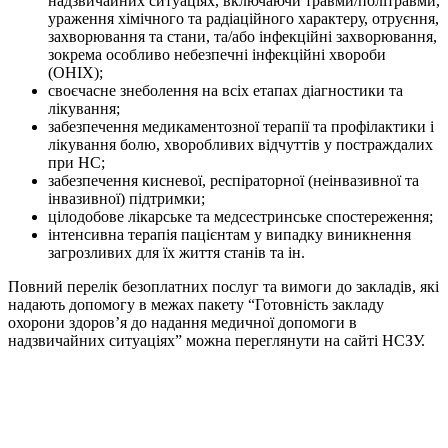
надзвичайних ситуаціях, включаючи травми/політравми,
ураження хімічного та радіаційного характеру, отруєння,
захворювання та стани, та/або інфекційні захворювання,
зокрема особливо небезпечні інфекційні хвороби
(ОНІХ);
своєчасне знеболення на всіх етапах діагностики та
лікування;
забезпечення медикаментозної терапії та профілактики і
лікування болю, хворобливих відчуттів у постраждалих
при НС;
забезпечення кисневої, респіраторної (неінвазивної та
інвазивної) підтримки;
цілодобове лікарське та медсестринське спостереження;
інтенсивна терапія пацієнтам у випадку виникнення
загрозливих для їх життя станів та ін.
Повний перелік безоплатних послуг та вимоги до закладів, які
надають допомогу в межах пакету “Готовність закладу
охорони здоров’я до надання медичної допомоги в
надзвичайних ситуаціях” можна переглянути на сайті НСЗУ.
Спочатку робіть, що потрібно. Тоді – те, що можливо.
.
Лиш тоді ви побачите, що робите неможливе
-
-
Св. Франциск Асізський