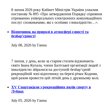
8 липня 2026 року Кабінет Міністрів України ухвалив
постанову № 895 «Про затвердження Порядку сприяння
отриманню універсальних електронних комунікаційних
послуг споживачами, які є особами з інвалідністю…».
Відпочинок на природі в атмосфері єдності та
безбар’єрності
July 08, 2026 by Ганна
7 липня, у день, коли за старим стилем відзначають
свято Івана Купала, члени Балтської організації людей з
інвалідністю зібралися на доступній безбар’єрній
рекреаційній зоні відпочинку на березі річки Кодими,
щоб разом провести цей літній день у дружньому колі.
XV Спартакіади з рекреаційних видів спорту в
Лубнах
July 05, 2026 by Ганна