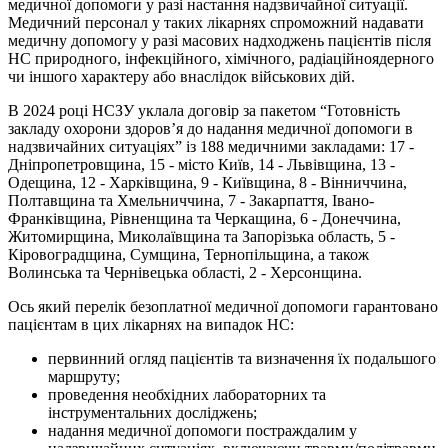
медичної допомоги у разі настання надзвичайної ситуації.
Медичний персонал у таких лікарнях спроможний надавати
медичну допомогу у разі масових надходжень пацієнтів після
НС природного, інфекційного, хімічного, радіаційноядерного
чи іншого характеру або внаслідок військових дій.
В 2024 році НСЗУ уклала договір за пакетом “Готовність
закладу охорони здоров’я до надання медичної допомоги в
надзвичайних ситуаціях” із 188 медичними закладами: 17 -
Дніпропетровщина, 15 - місто Київ, 14 - Львівщина, 13 -
Одещина, 12 - Харківщина, 9 - Київщина, 8 - Вінниччина,
Полтавщина та Хмельниччина, 7 - Закарпаття, Івано-
Франківщина, Рівненщина та Черкащина, 6 - Донеччина,
Житомирщина, Миколаївщина та Запорізька область, 5 -
Кіровоградщина, Сумщина, Тернопільщина, а також
Волинська та Чернівецька області, 2 - Херсонщина.
Ось який перелік безоплатної медичної допомоги гарантовано
пацієнтам в цих лікарнях на випадок НС:
первинний огляд пацієнтів та визначення їх подальшого
маршруту;
проведення необхідних лабораторних та
інструментальних досліджень;
надання медичної допомоги постраждалим у