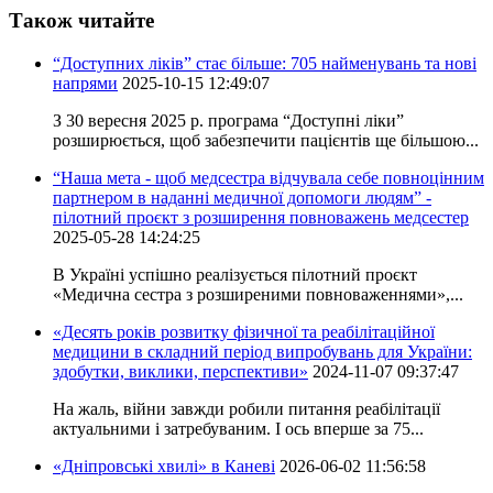
Також читайте
“Доступних ліків” стає більше: 705 найменувань та нові
напрями
2025-10-15 12:49:07
З 30 вересня 2025 р. програма “Доступні ліки”
розширюється, щоб забезпечити пацієнтів ще більшою...
“Наша мета - щоб медсестра відчувала себе повноцінним
партнером в наданні медичної допомоги людям” -
пілотний проєкт з розширення повноважень медсестер
2025-05-28 14:24:25
В Україні успішно реалізується пілотний проєкт
«Медична сестра з розширеними повноваженнями»,...
«Десять років розвитку фізичної та реабілітаційної
медицини в складний період випробувань для України:
здобутки, виклики, перспективи»
2024-11-07 09:37:47
На жаль, війни завжди робили питання реабілітації
актуальними і затребуваним. І ось вперше за 75...
«Дніпровські хвилі» в Каневі
2026-06-02 11:56:58