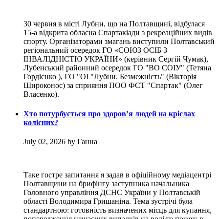
30 червня в місті Лубни, що на Полтавщині, відбулася
15-а відкрита обласна Спартакіади з рекреаційних видів
спорту. Організаторами змагань виступили Полтавський
регіональний осередок ГО «СОЮЗ ОСІБ З
ІНВАЛІДНІСТЮ УКРАЇНИ» (керівник Сергій Чумак),
Лубенський районний осередок ГО "ВО СОІУ" (Тетяна
Гордієнко ), ГО "ОІ "Лубни. Безмежність" (Вікторія
Широконос) за сприяння ПОО ФСТ "Спартак" (Олег
Власенко).
Хто потурбується про здоров’я людей на кріслах
колісних?
July 02, 2026 by Ганна
Таке гостре запитання я задав в офіційному медіацентрі
Полтавщини на брифінгу заступника начальника
Головного управління ДСНС України у Полтавській
області Володимира Гришаніна. Тема зустрічі була
стандартною: готовність визначених місць для купання,
попередження нещасних випадків на воді та пожеж в