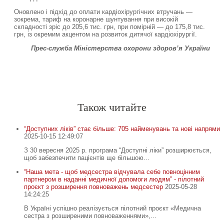
Оновлено і підхід до оплати кардіохірургічних втручань —
зокрема, тариф на коронарне шунтування при високій
складності зріс до 205,6 тис. грн, при помірній — до 175,8 тис.
грн, із окремим акцентом на розвиток дитячої кардіохірургії.
Прес-служба Міністерства охорони здоров’я України
Спочатку робіть, що потрібно. Тоді – те, що можливо.
Лиш тоді ви побачите, що робите неможливе
.
Св. Франциск Асізський
-
-
Також читайте
“Доступних ліків” стає більше: 705 найменувань та нові напрями
2025-10-15 12:49:07
З 30 вересня 2025 р. програма “Доступні ліки” розширюється,
щоб забезпечити пацієнтів ще більшою...
“Наша мета - щоб медсестра відчувала себе повноцінним
партнером в наданні медичної допомоги людям” - пілотний
проєкт з розширення повноважень медсестер
2025-05-28
14:24:25
В Україні успішно реалізується пілотний проєкт «Медична
сестра з розширеними повноваженнями»,...