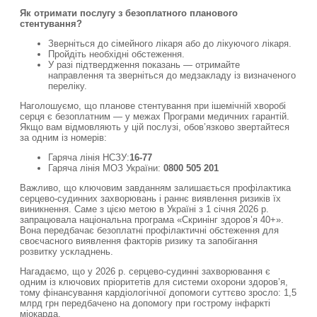
Як отримати послугу з безоплатного планового
стентування?
Зверніться до сімейного лікаря або до лікуючого лікаря.
Пройдіть необхідні обстеження.
У разі підтвердження показань — отримайте
направлення та зверніться до медзакладу із визначеного
переліку.
Наголошуємо, що планове стентування при ішемічній хворобі
серця є безоплатним — у межах Програми медичних гарантій.
Якщо вам відмовляють у цій послузі, обов’язково звертайтеся
за одним із номерів:
Гаряча лінія НСЗУ:
16-77
Гаряча лінія МОЗ України:
0800 505 201
Важливо, що ключовим завданням залишається профілактика
серцево-судинних захворювань і раннє виявлення ризиків їх
виникнення. Саме з цією метою в Україні з 1 січня 2026 р.
запрацювала національна програма «Скринінг здоров’я 40+».
Вона передбачає безоплатні профілактичні обстеження для
своєчасного виявлення факторів ризику та запобігання
розвитку ускладнень.
Нагадаємо, що у 2026 р. серцево-судинні захворювання є
одним із ключових пріоритетів для системи охорони здоров’я,
тому фінансування кардіологічної допомоги суттєво зросло: 1,5
млрд грн передбачено на допомогу при гострому інфаркті
міокарда.