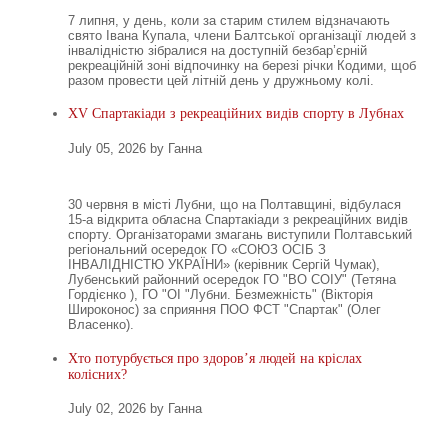
7 липня, у день, коли за старим стилем відзначають
свято Івана Купала, члени Балтської організації людей з
інвалідністю зібралися на доступній безбар’єрній
рекреаційній зоні відпочинку на березі річки Кодими, щоб
разом провести цей літній день у дружньому колі.
XV Спартакіади з рекреаційних видів спорту в Лубнах
July 05, 2026 by Ганна
30 червня в місті Лубни, що на Полтавщині, відбулася
15-а відкрита обласна Спартакіади з рекреаційних видів
спорту. Організаторами змагань виступили Полтавський
регіональний осередок ГО «СОЮЗ ОСІБ З
ІНВАЛІДНІСТЮ УКРАЇНИ» (керівник Сергій Чумак),
Лубенський районний осередок ГО "ВО СОІУ" (Тетяна
Гордієнко ), ГО "ОІ "Лубни. Безмежність" (Вікторія
Широконос) за сприяння ПОО ФСТ "Спартак" (Олег
Власенко).
Хто потурбується про здоров’я людей на кріслах
колісних?
July 02, 2026 by Ганна