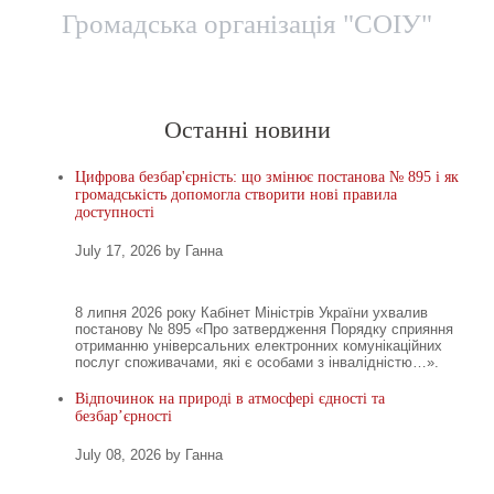
Громадська організація "СОІУ"
Головна
Новини
Територіальні представницт
Останні новини
Цифрова безбар'єрність: що змінює постанова № 895 і як
громадськість допомогла створити нові правила
доступності
July 17, 2026 by Ганна
8 липня 2026 року Кабінет Міністрів України ухвалив
постанову № 895 «Про затвердження Порядку сприяння
отриманню універсальних електронних комунікаційних
послуг споживачами, які є особами з інвалідністю…».
Відпочинок на природі в атмосфері єдності та
безбар’єрності
July 08, 2026 by Ганна