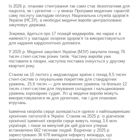
Із 2026 р. планове стентування так само стає безоплатним для
пацієнта, як і ургентне — у межах Програми медичних гарантій:
саму послугу закладам оплачує Національна служба здоров’я
України (НСЗУ), а необхідні медичні вироби централізовано
закуповує держава.
Зокрема, йдеться про 17 позицій медвиробів, які наразі є в
наявності у закладах охорони здоров’я та використовуються
для надання кардіологічної допомоги.
У 2025 р. Медичні закупівлі України (МЗУ) закупили понад 76
тисяч стент-систем різних типів. Частину виробів уже
поставили в лікарні, наступна поставка очікується у другому
кварталі року.
Станом на 15 лютого у медзакладах країни є понад 8,5 тисяч
стент-систем із лікувальним покриттям для стандартних
уражень, 15,6 тисяч — для множинних уражень та близько 12
тисяч стент-систем для лікування складних і кальцинованих
уражень коронарних судин. Усі ці медичні вироби можуть
використовуватися як для ургентних, так і для планових
втручань.
Ішемічна хвороба серця залишається однією з найпоширеніших
хронічних патологій в Україні. Станом на 2025 р. із діагнозом
хронічної ішемічної хвороби серця живуть понад 3,6 млн
українців, і лише за минулий рік цей діагноз уперше
встановлено 662 тисячам людей. Водночас у 2025 р.
зареєстровано 36 678 випадків інфаркту міокарда, що
демонструє ризики тяжких ускладнень за відсутності