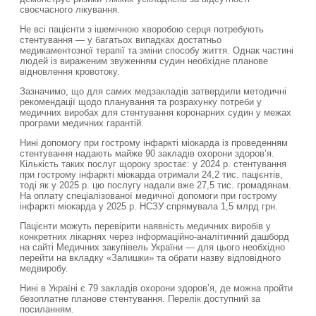
своєчасного лікування.
Не всі пацієнти з ішемічною хворобою серця потребують
стентування — у багатьох випадках достатньо
медикаментозної терапії та зміни способу життя. Однак частині
людей із вираженим звуженням судин необхідне планове
відновлення кровотоку.
Зазначимо, що для самих медзакладів затвердили методичні
рекомендації щодо планування та розрахунку потреби у
медичних виробах для стентування коронарних судин у межах
програми медичних гарантій.
Нині допомогу при гострому інфаркті міокарда із проведенням
стентування надають майже 90 закладів охорони здоров’я.
Кількість таких послуг щороку зростає: у 2024 р. стентування
при гострому інфаркті міокарда отримали 24,2 тис. пацієнтів,
тоді як у 2025 р. цю послугу надали вже 27,5 тис. громадянам.
На оплату спеціалізованої медичної допомоги при гострому
інфаркті міокарда у 2025 р. НСЗУ спрямувала 1,5 млрд грн.
Пацієнти можуть перевірити наявність медичних виробів у
конкретних лікарнях через інформаційно-аналітичний дашборд
на сайті Медичних закупівель України — для цього необхідно
перейти на вкладку «Залишки» та обрати назву відповідного
медвиробу.
Нині в Україні є 79 закладів охорони здоров’я, де можна пройти
безоплатне планове стентування. Перелік доступний за
посиланням.