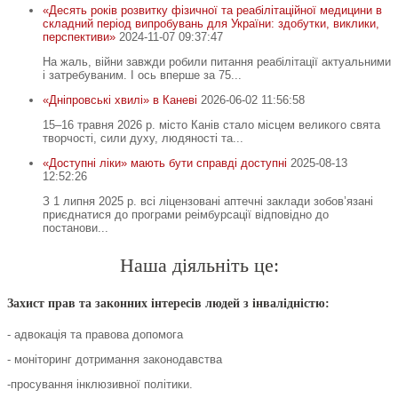
«Десять років розвитку фізичної та реабілітаційної медицини в
складний період випробувань для України: здобутки, виклики,
перспективи»
2024-11-07 09:37:47
На жаль, війни завжди робили питання реабілітації актуальними
і затребуваним. І ось вперше за 75...
«Дніпровські хвилі» в Каневі
2026-06-02 11:56:58
15–16 травня 2026 р. місто Канів стало місцем великого свята
творчості, сили духу, людяності та...
«Доступні ліки» мають бути справді доступні
2025-08-13
12:52:26
З 1 липня 2025 р. всі ліцензовані аптечні заклади зобов’язані
приєднатися до програми реімбурсації відповідно до
постанови...
Наша діяльніть це:
Захист прав та законних інтересів людей з інвалідністю:
- адвокація та правова допомога
- моніторинг дотримання законодавства
-просування інклюзивної політики.