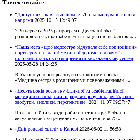
Також читайте
“Доступних ліків” стає більше: 705 найменувань та нові
напрями
2025-10-15 12:49:07
З 30 вересня 2025 р. програма “Доступні ліки”
розширюється, щоб забезпечити пацієнтів ще більшою...
“Наша мета - щоб медсестра відчувала себе повноцінним
партнером в наданні медичної допомоги людям” -
пілотний проєкт з розширення повноважень медсестер
2025-05-28 14:24:25
В Україні успішно реалізується пілотний проєкт
«Медична сестра з розширеними повноваженнями»,...
«Десять років розвитку фізичної та реабілітаційної
медицини в складний період випробувань для України:
здобутки, виклики, перспективи»
2024-11-07 09:37:47
На жаль, війни завжди робили питання реабілітації
актуальними і затребуваним. І ось вперше за 75...
«Дніпровські хвилі» в Каневі
2026-06-02 11:56:58
15–16 травня 2026 р. місто Канів стало місцем великого