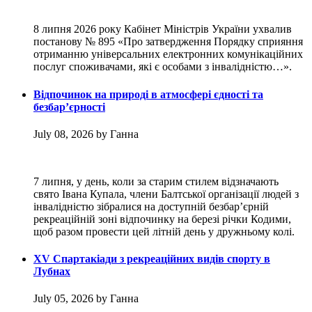
8 липня 2026 року Кабінет Міністрів України ухвалив
постанову № 895 «Про затвердження Порядку сприяння
отриманню універсальних електронних комунікаційних
послуг споживачами, які є особами з інвалідністю…».
Відпочинок на природі в атмосфері єдності та
безбар’єрності
July 08, 2026 by Ганна
7 липня, у день, коли за старим стилем відзначають
свято Івана Купала, члени Балтської організації людей з
інвалідністю зібралися на доступній безбар’єрній
рекреаційній зоні відпочинку на березі річки Кодими,
щоб разом провести цей літній день у дружньому колі.
XV Спартакіади з рекреаційних видів спорту в
Лубнах
July 05, 2026 by Ганна