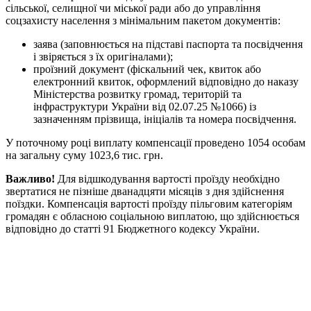
сільської, селищної чи міської ради або до управління
соцзахисту населення з мінімальним пакетом документів:
заява (заповнюється на підставі паспорта та посвідчення
і звіряється з їх оригіналами);
проїзний документ (фіскальний чек, квиток або
електронний квиток, оформлений відповідно до наказу
Міністерства розвитку громад, територій та
інфраструктури України від 02.07.25 №1066) із
зазначенням прізвища, ініціалів та номера посвідчення.
У поточному році виплату компенсації проведено 1054 особам
на загальну суму 1023,6 тис. грн.
Важливо!
Для відшкодування вартості проїзду необхідно
звертатися не пізніше дванадцяти місяців з дня здійснення
поїздки. Компенсація вартості проїзду пільговим категоріям
громадян є обласною соціальною виплатою, що здійснюється
відповідно до статті 91 Бюджетного кодексу України.
Спочатку робіть, що потрібно. Тоді – те, що можливо.
.
Лиш тоді ви побачите, що робите неможливе
-
-
Св. Франциск Асізський