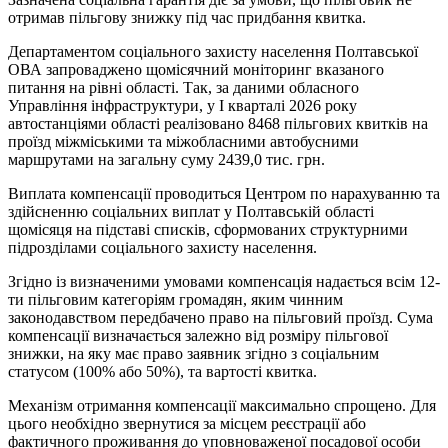
отримав пільгову знижку під час придбання квитка.
Департаментом соціального захисту населення Полтавської
ОВА запроваджено щомісячний моніторинг вказаного
питання на рівні області. Так, за даними обласного
Управління інфраструктури, у І кварталі 2026 року
автостанціями області реалізовано 8468 пільгових квитків на
проїзд міжміськими та міжобласними автобусними
маршрутами на загальну суму 2439,0 тис. грн.
Виплата компенсації проводиться Центром по нарахуванню та
здійсненню соціальних виплат у Полтавській області
щомісяця на підставі списків, сформованих структурними
підрозділами соціального захисту населення.
Згідно із визначеними умовами компенсація надається всім 12-
ти пільговим категоріям громадян, яким чинним
законодавством передбачено право на пільговий проїзд. Сума
компенсації визначається залежно від розміру пільгової
знижки, на яку має право заявник згідно з соціальним
статусом (100% або 50%), та вартості квитка.
Механізм отримання компенсації максимально спрощено. Для
цього необхідно звернутися за місцем реєстрації або
фактичного проживання до уповноваженої посадової особи