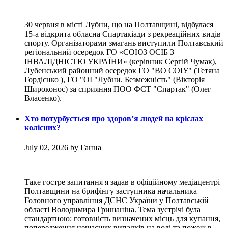
30 червня в місті Лубни, що на Полтавщині, відбулася
15-а відкрита обласна Спартакіади з рекреаційних видів
спорту. Організаторами змагань виступили Полтавський
регіональний осередок ГО «СОЮЗ ОСІБ З
ІНВАЛІДНІСТЮ УКРАЇНИ» (керівник Сергій Чумак),
Лубенський районний осередок ГО "ВО СОІУ" (Тетяна
Гордієнко ), ГО "ОІ "Лубни. Безмежність" (Вікторія
Широконос) за сприяння ПОО ФСТ "Спартак" (Олег
Власенко).
Хто потурбується про здоров’я людей на кріслах
колісних?
July 02, 2026 by Ганна
Таке гостре запитання я задав в офіційному медіацентрі
Полтавщини на брифінгу заступника начальника
Головного управління ДСНС України у Полтавській
області Володимира Гришаніна. Тема зустрічі була
стандартною: готовність визначених місць для купання,
попередження нещасних випадків на воді та пожеж в