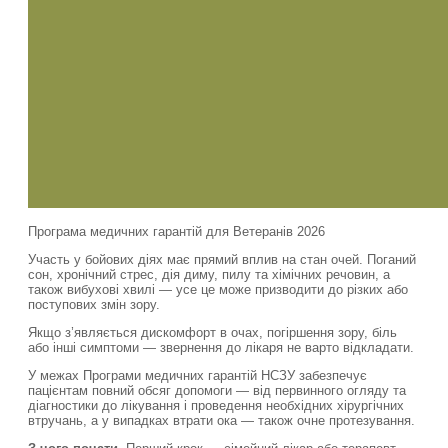
Програма медичних гарантій для Ветеранів 2026
Участь у бойових діях має прямий вплив на стан очей. Поганий
сон, хронічний стрес, дія диму, пилу та хімічних речовин, а
також вибухові хвилі — усе це може призводити до різких або
поступових змін зору.
Якщо з’являється дискомфорт в очах, погіршення зору, біль
або інші симптоми — звернення до лікаря не варто відкладати.
У межах Програми медичних гарантій НСЗУ забезпечує
пацієнтам повний обсяг допомоги — від первинного огляду та
діагностики до лікування і проведення необхідних хірургічних
втручань, а у випадках втрати ока — також очне протезування.