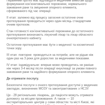
Первинний протез має відповідати медичним вимогам щодо
формування кон’юнктивальної порожнини, нормального
заживання рани та зміцнення опорного елемента,
сформованого під час операції.
II етап: залежно від процесу загоєння остаточне очне
протезування проводиться через один місяць стандартним
очним протезом.
Стан готовності кон’юнктивальної порожнини до остаточного
протезування визначають лікуючий лікар та лікар обласного
очнопротезного кабінету.
Остаточне протезування має бути з медичної та косметичної
точки зору.
III етап: повторне: проводиться за потреби, але не рідше ніж
один раз на 3 роки для дорослих за медичними показами.
IV етап: індивідуальне: вперше може проводитись не раніше
ніж через 3-4 місяці після операції енуклеації за умови повного
заживання рани та надійного формування опорного елемента.
Де отримати послугу.
Безоплатні послуги з очного протезування доступні у медичних
закладах, визначених МОЗУ та законтрактованих з НСЗУ.
Це - 28 регіональних лікарень, де пацієнти можуть отримати
допомогу за місцем проживання. А також — 10
екстериторіальних центрів у семи областях та місті Києві, які