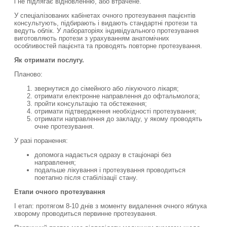
і не підлягає відновленню, або втрачене.
У спеціалізованих кабінетах очного протезування пацієнтів
консультують, підбирають і видають стандартні протези та
ведуть облік. У лабораторіях індивідуального протезування
виготовляють протези з урахуванням анатомічних
особливостей пацієнта та проводять повторне протезування.
Як отримати послугу.
Планово:
звернутися до сімейного або лікуючого лікаря;
отримати електронне направлення до офтальмолога;
пройти консультацію та обстеження;
отримати підтвердження необхідності протезування;
отримати направлення до закладу, у якому проводять
очне протезування.
У разі поранення:
допомога надається одразу в стаціонарі без
направлення;
подальше лікування і протезування проводиться
поетапно після стабілізації стану.
Етапи очного протезування
I етап: протягом 8-10 днів з моменту видалення очного яблука
хворому проводиться первинне протезування.