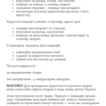
втручання на рогівці, склері, кон’юнктиві;
операції на повіках і слізному апараті;
лікування глаукоми; - операції при катаракті;
імплантація штучного кришталика (включно з його
вартістю).
Хірургічні операції в умовах стаціонару одного дня:
операції при катаракті та глаукомі;
втручання на рогівці, кон’юнктиві;
операції на кришталику (включно з імплантами) та
слізному апараті.
Стаціонарне лікування (без операцій):
інфекційні захворювання очей;
судинні та неврологічні патології;
травми ока без показів до операції.
Послуги надаються:
за направленням лікаря;
без направлення - у невідкладних випадках.
ВАЖЛИВО!
Для проведення хірургічного втручання пацієнт
може самостійно обрати лікарню в будь якому регіоні України.
Очне протезування після травм. Пацієнти з травмами органів
зору, отриманими внаслідок бойових дій, можуть безоплатно
отримати встановлення очного протеза — коли око пошкоджене