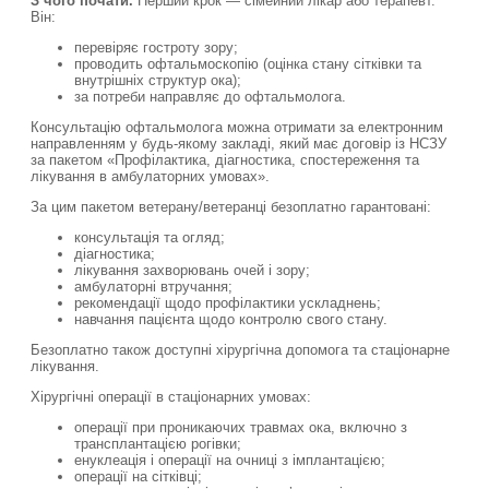
З чого почати.
Перший крок — сімейний лікар або терапевт.
Він:
перевіряє гостроту зору;
проводить офтальмоскопію (оцінка стану сітківки та
внутрішніх структур ока);
за потреби направляє до офтальмолога.
Консультацію офтальмолога можна отримати за електронним
направленням у будь-якому закладі, який має договір із НСЗУ
за пакетом «Профілактика, діагностика, спостереження та
лікування в амбулаторних умовах».
За цим пакетом ветерану/ветеранці безоплатно гарантовані:
консультація та огляд;
діагностика;
лікування захворювань очей і зору;
амбулаторні втручання;
рекомендації щодо профілактики ускладнень;
навчання пацієнта щодо контролю свого стану.
Безоплатно також доступні хірургічна допомога та стаціонарне
лікування.
Хірургічні операції в стаціонарних умовах:
операції при проникаючих травмах ока, включно з
трансплантацією рогівки;
енуклеація і операції на очниці з імплантацією;
операції на сітківці;