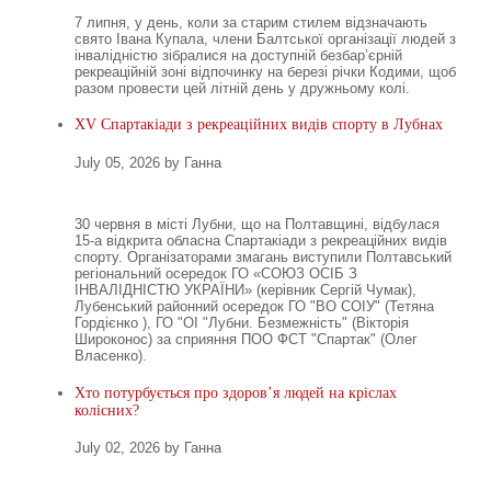
7 липня, у день, коли за старим стилем відзначають
свято Івана Купала, члени Балтської організації людей з
інвалідністю зібралися на доступній безбар’єрній
рекреаційній зоні відпочинку на березі річки Кодими, щоб
разом провести цей літній день у дружньому колі.
XV Спартакіади з рекреаційних видів спорту в Лубнах
July 05, 2026 by Ганна
30 червня в місті Лубни, що на Полтавщині, відбулася
15-а відкрита обласна Спартакіади з рекреаційних видів
спорту. Організаторами змагань виступили Полтавський
регіональний осередок ГО «СОЮЗ ОСІБ З
ІНВАЛІДНІСТЮ УКРАЇНИ» (керівник Сергій Чумак),
Лубенський районний осередок ГО "ВО СОІУ" (Тетяна
Гордієнко ), ГО "ОІ "Лубни. Безмежність" (Вікторія
Широконос) за сприяння ПОО ФСТ "Спартак" (Олег
Власенко).
Хто потурбується про здоров’я людей на кріслах
колісних?
July 02, 2026 by Ганна