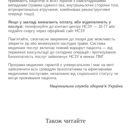
приймають пацієнтів зі всієї України з найскладнішими
випадками (травма єдиного ока, внутрішньоочні сторонні тіла,
вітреоретинальні втручання, комбіновані реконструктивні
операції тощо).
Якщо у закладі вимагають оплату, або відмовляють у
послузі:
телефонуйте до контакт-центру НСЗУ — 16-77 або
подайте скаргу через офіційний сайт НСЗУ.
Памʼятайте, своєчасне звернення до лікаря дає можливість
зберегти зір або мінімізувати наслідки травм. Система
медичних послуг включає повний маршрут пацієнта — від
первинної консультації до складних операцій і протезування.
Безоплатність послуг забезпечує НСЗУ в межах ПМГ.
Програма медичних гарантій є універсальною і має на меті
забезпечити всіх громадян безоплатними та ефективними
медичними послугами, незалежно від соціального статусу чи
місця проживання пацієнта.
Національна служба здоров'я України
Спочатку робіть, що потрібно. Тоді – те, що можливо.
Лиш тоді ви побачите, що робите неможливе
.
Св. Франциск Асізський
-
-
Також читайте