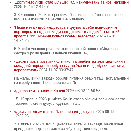
“Доступних ліків” стає більше: 705 найменувань та нові напрями
2025-10-15 12:49:07
З 30 вересня 2025 р. програма “Доступні ліки” розширюється,
щоб забезпечити пацієнтів ще більшою...
“Наша мета - щоб медсестра відчувала себе повноцінним
партнером в наданні медичної допомоги людям” - пілотний
проєкт з розширення повноважень медсестер
2025-05-28
14:24:25
В Україні успішно реалізується пілотний проєкт «Медична
сестра з розширеними повноваженнями»,...
«Десять років розвитку фізичної та реабілітаційної медицини в
складний період випробувань для України: здобутки, виклики,
перспективи»
2024-11-07 09:37:47
На жаль, війни завжди робили питання реабілітації актуальними
і затребуваним. І ось вперше за 75...
«Дніпровські хвилі» в Каневі
2026-06-02 11:56:58
15–16 травня 2026 р. місто Канів стало місцем великого свята
творчості, сили духу, людяності та...
«Доступні ліки» мають бути справді доступні
2025-08-13
12:52:26
З 1 липня 2025 р. всі ліцензовані аптечні заклади зобов’язані
приєднатися до програми реімбурсації відповідно до