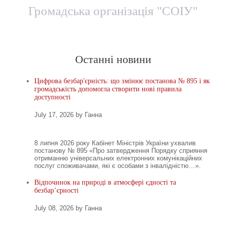
Громадська організація "СОІУ"
Головна
Новини
Територіальні представницт
Останні новини
Цифрова безбар'єрність: що змінює постанова № 895 і як
громадськість допомогла створити нові правила
доступності
July 17, 2026 by Ганна
8 липня 2026 року Кабінет Міністрів України ухвалив
постанову № 895 «Про затвердження Порядку сприяння
отриманню універсальних електронних комунікаційних
послуг споживачами, які є особами з інвалідністю…».
Відпочинок на природі в атмосфері єдності та
безбар’єрності
July 08, 2026 by Ганна