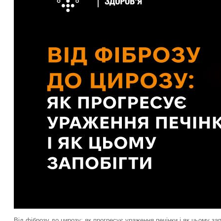
Від фіброзу до цирозу: як прогресує ураження печінки і як цьому зап