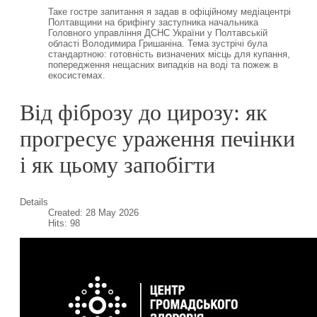
Таке гостре запитання я задав в офіційному медіацентрі
Полтавщини на брифінгу заступника начальника
Головного управління ДСНС України у Полтавській
області Володимира Гришаніна. Тема зустрічі була
стандартною: готовність визначених місць для купання,
попередження нещасних випадків на воді та пожеж в
екосистемах.
Від фіброзу до цирозу: як
прогресує ураження печінки
і як цьому запобігти
Details
Created: 28 May 2026
Hits: 98