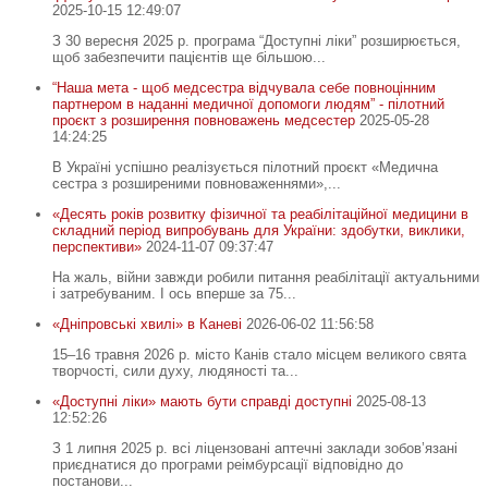
2025-10-15 12:49:07
З 30 вересня 2025 р. програма “Доступні ліки” розширюється,
щоб забезпечити пацієнтів ще більшою...
“Наша мета - щоб медсестра відчувала себе повноцінним
партнером в наданні медичної допомоги людям” - пілотний
проєкт з розширення повноважень медсестер
2025-05-28
14:24:25
В Україні успішно реалізується пілотний проєкт «Медична
сестра з розширеними повноваженнями»,...
«Десять років розвитку фізичної та реабілітаційної медицини в
складний період випробувань для України: здобутки, виклики,
перспективи»
2024-11-07 09:37:47
На жаль, війни завжди робили питання реабілітації актуальними
і затребуваним. І ось вперше за 75...
«Дніпровські хвилі» в Каневі
2026-06-02 11:56:58
15–16 травня 2026 р. місто Канів стало місцем великого свята
творчості, сили духу, людяності та...
«Доступні ліки» мають бути справді доступні
2025-08-13
12:52:26
З 1 липня 2025 р. всі ліцензовані аптечні заклади зобов’язані
приєднатися до програми реімбурсації відповідно до
постанови...