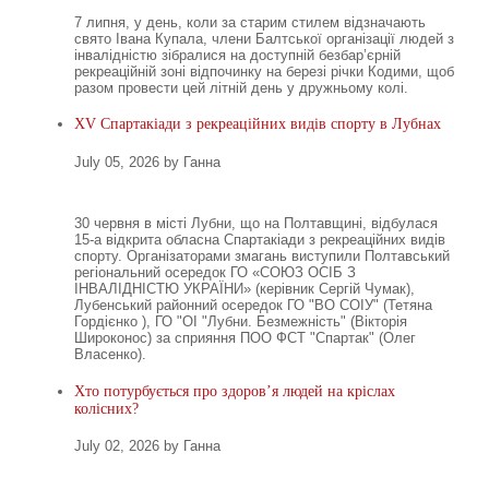
7 липня, у день, коли за старим стилем відзначають
свято Івана Купала, члени Балтської організації людей з
інвалідністю зібралися на доступній безбар’єрній
рекреаційній зоні відпочинку на березі річки Кодими, щоб
разом провести цей літній день у дружньому колі.
XV Спартакіади з рекреаційних видів спорту в Лубнах
July 05, 2026 by Ганна
30 червня в місті Лубни, що на Полтавщині, відбулася
15-а відкрита обласна Спартакіади з рекреаційних видів
спорту. Організаторами змагань виступили Полтавський
регіональний осередок ГО «СОЮЗ ОСІБ З
ІНВАЛІДНІСТЮ УКРАЇНИ» (керівник Сергій Чумак),
Лубенський районний осередок ГО "ВО СОІУ" (Тетяна
Гордієнко ), ГО "ОІ "Лубни. Безмежність" (Вікторія
Широконос) за сприяння ПОО ФСТ "Спартак" (Олег
Власенко).
Хто потурбується про здоров’я людей на кріслах
колісних?
July 02, 2026 by Ганна