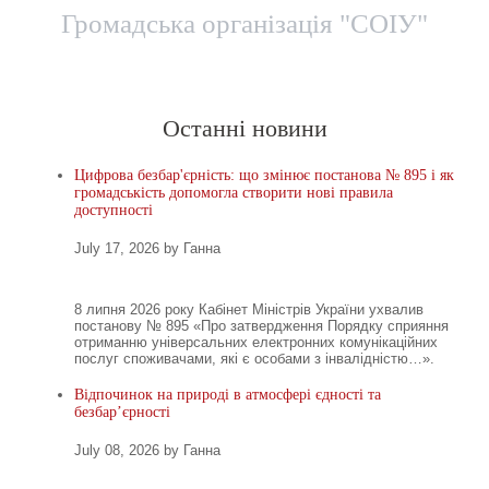
Громадська організація "СОІУ"
Головна
Новини
Територіальні представницт
Останні новини
Цифрова безбар'єрність: що змінює постанова № 895 і як
громадськість допомогла створити нові правила
доступності
July 17, 2026 by Ганна
8 липня 2026 року Кабінет Міністрів України ухвалив
постанову № 895 «Про затвердження Порядку сприяння
отриманню універсальних електронних комунікаційних
послуг споживачами, які є особами з інвалідністю…».
Відпочинок на природі в атмосфері єдності та
безбар’єрності
July 08, 2026 by Ганна