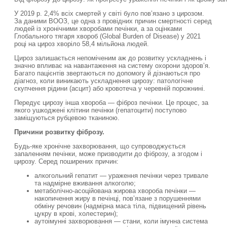
У 2019 р. 2,4% всіх смертей у світі було пов’язано з цирозом.
За даними ВООЗ, це одна з провідних причин смертності серед
людей із хронічними хворобами печінки, а за оцінками
Глобального тягаря хвороб (Global Burden of Disease) у 2021
році на цироз хворіло 58,4 мільйона людей.
Цироз залишається непоміченим аж до розвитку ускладнень і
значно впливає на навантаження на систему охорони здоров’я.
Багато пацієнтів звертаються по допомогу й дізнаються про
діагноз, коли виникають ускладнення цирозу: патологічне
скупчення рідини (асцит) або кровотеча у черевній порожнині.
Передує цирозу інша хвороба — фіброз печінки. Це процес, за
якого ушкоджені клітини печінки (гепатоцити) поступово
заміщуються рубцевою тканиною.
Причини розвитку фіброзу.
Будь-яке хронічне захворювання, що супроводжується
запаленням печінки, може призводити до фіброзу, а згодом і
цирозу. Серед поширених причин:
алкогольний гепатит — ураження печінки через тривале
та надмірне вживання алкоголю;
метаболічно-асоційована жирова хвороба печінки —
накопичення жиру в печінці, пов’язане з порушеннями
обміну речовин (надмірна маса тіла, підвищений рівень
цукру в крові, холестерин);
аутоімунні захворювання — стани, коли імунна система