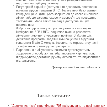
надлишкову рубцеву тканину.
Регулярний скринінг (тестування) дозволить своєчасно
виявити вірусні гепатити В і С. Тестування безоплатне і
конфіденційне. Для цього зверніться до свого сімейного
лікаря або до закладу охорони здоров’я, де проводять
тестування. Мапа таких закладів доступна за цим
посиланням.
Фіброз та цироз можуть прогресувати роками через
інфікування ВГВ і ВГС, водночас вчасно розпочате
лікування зменшить ураження печінки. В Україні діє
державна програма, завдяки якій пацієнти з вірусним
гепатитом B або C можуть безоплатно отримати сучасні
та ефективні противірусні препарати.
Паралельно з лікуванням важливо дотримуватись
здорового способу життя: збалансовано харчуватися,
підтримувати достатню рухову активність та відмовитися
від алкоголю.
Центр громадського здоров’я
Спочатку робіть, що потрібно. Тоді – те, що можливо.
Лиш тоді ви побачите, що робите неможливе
.
Св. Франциск Асізський
-
-
Також читайте
“Доступних ліків” стає більше: 705 найменувань та нові напрями