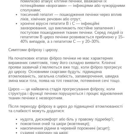
помилково атакує клітини печінки, вважаючи їх
потенційними «ворогами» — інфекціями або чужорідними
сполуками;
токсичний гепатит — пошкодження печінки через вплив
ліків, хімічних речовин або отрут;
хронічні вірусні гепатити В і С — інфекційні
захворювання, що викликають постійне запалення і
поступове пошкодження тканин печінки. Серед людей із
гепатитом B цироз печінки розвивається приблизно у 15–
40% випадків, а з гепатитом C — у 20–30%.
Симптоми фіброзу і цирозу.
На початкових етапах фіброз печінки не має характерних
виражених симптомів, тому його складно виявити. Клінічні
прояви зазвичай з’являються вже тоді, коли фіброз прогресує
до цирозу. Основними скаргами будуть: підвищена
втомлюваність, загальна слабкість, запаморочення, швидка
зміна маси тіла, поява на тілі гематом, потемніння сечі тощо.
Цироз — це найважча стадія прогресування фіброзу, коли
структура і функції печінки порушуються і процес відновлення
тканин печінки є незворотним.
Після переходу фіброзу в цироз до підвищеної втомлюваності
та слабкості можуть додатися:
нудота, дискомфорт або біль у правому підребер’ї;
пожовтіння очей та шкіри (жовтяниця);
накопичення рідини в черевній порожнині (асцит);
судинні «зірочки» на шкірі;