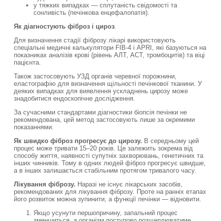
у тяжких випадках — сплутаність свідомості та
сонливість (печінкова енцефалопатія).
Як діагностують фіброз і цироз
.
Для визначення стадії фіброзу лікарі використовують
спеціальні медичні калькулятори FIB-4 і APRI, які базуються на
показниках аналізів крові (рівень АЛТ, АСТ, тромбоцитів) та віці
пацієнта.
Також застосовують УЗД органів черевної порожнини,
еластографію для визначення щільності печінкової тканини. У
деяких випадках для виявлення ускладнень цирозу може
знадобитися ендоскопічне дослідження.
За сучасними стандартами діагностики біопсія печінки не
рекомендована, цей метод застосовують лише за окремими
показаннями.
Як швидко фіброз прогресує до цирозу.
В середньому цей
процес може тривати 15–20 років. Це залежить зокрема від
способу життя, наявності супутніх захворювань, генетичних та
інших чинників. Тому в одних людей фіброз прогресує швидше,
а в інших залишається стабільним протягом тривалого часу.
Лікування фіброзу.
Наразі не існує лікарських засобів,
рекомендованих для лікування фіброзу. Проте на ранніх етапах
його розвиток можна зупинити, а функції печінки — відновити.
Якщо усунути першопричину, запальний процес
зменшиться, а організм поступово розщеплюватиме