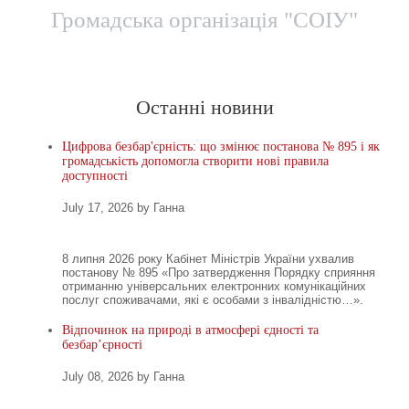
Громадська організація "СОІУ"
Головна
Новини
Територіальні представницт
Останні новини
Цифрова безбар'єрність: що змінює постанова № 895 і як
громадськість допомогла створити нові правила
доступності
July 17, 2026 by Ганна
8 липня 2026 року Кабінет Міністрів України ухвалив
постанову № 895 «Про затвердження Порядку сприяння
отриманню універсальних електронних комунікаційних
послуг споживачами, які є особами з інвалідністю…».
Відпочинок на природі в атмосфері єдності та
безбар’єрності
July 08, 2026 by Ганна