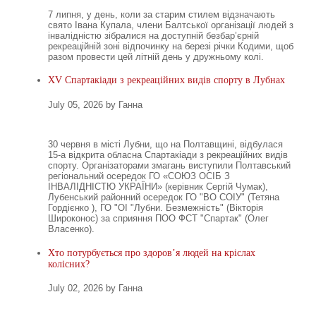
7 липня, у день, коли за старим стилем відзначають
свято Івана Купала, члени Балтської організації людей з
інвалідністю зібралися на доступній безбар’єрній
рекреаційній зоні відпочинку на березі річки Кодими, щоб
разом провести цей літній день у дружньому колі.
XV Спартакіади з рекреаційних видів спорту в Лубнах
July 05, 2026 by Ганна
30 червня в місті Лубни, що на Полтавщині, відбулася
15-а відкрита обласна Спартакіади з рекреаційних видів
спорту. Організаторами змагань виступили Полтавський
регіональний осередок ГО «СОЮЗ ОСІБ З
ІНВАЛІДНІСТЮ УКРАЇНИ» (керівник Сергій Чумак),
Лубенський районний осередок ГО "ВО СОІУ" (Тетяна
Гордієнко ), ГО "ОІ "Лубни. Безмежність" (Вікторія
Широконос) за сприяння ПОО ФСТ "Спартак" (Олег
Власенко).
Хто потурбується про здоров’я людей на кріслах
колісних?
July 02, 2026 by Ганна