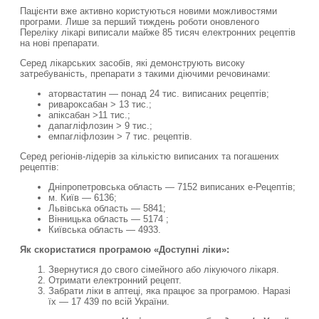
Пацієнти вже активно користуються новими можливостями
програми. Лише за перший тиждень роботи оновленого
Переліку лікарі виписали майже 85 тисяч електронних рецептів
на нові препарати.
Серед лікарських засобів, які демонструють високу
затребуваність, препарати з такими діючими речовинами:
аторвастатин — понад 24 тис. виписаних рецептів;
ривароксабан > 13 тис.;
апіксабан >11 тис.;
дапагліфлозин > 9 тис.;
емпагліфлозин > 7 тис. рецептів.
Серед регіонів-лідерів за кількістю виписаних та погашених
рецептів:
Дніпропетровська область — 7152 виписаних е-Рецептів;
м. Київ — 6136;
Львівська область — 5841;
Вінницька область — 5174 ;
Київська область — 4933.
Як скористатися програмою «Доступні ліки»:
Звернутися до свого сімейного або лікуючого лікаря.
Отримати електронний рецепт.
Забрати ліки в аптеці, яка працює за програмою. Наразі
їх — 17 439 по всій України.