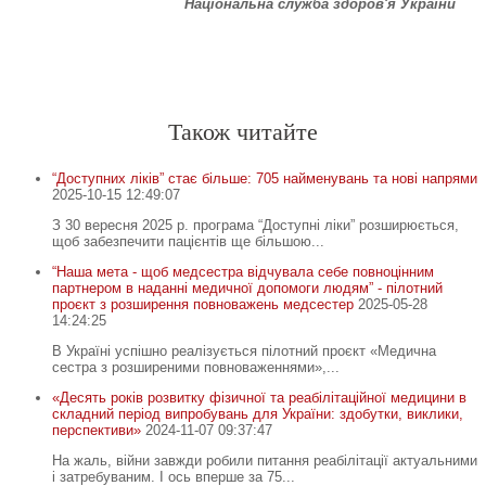
Національна служба здоров'я України
Спочатку робіть, що потрібно. Тоді – те, що можливо.
Лиш тоді ви побачите, що робите неможливе
.
Св. Франциск Асізський
-
-
Також читайте
“Доступних ліків” стає більше: 705 найменувань та нові напрями
2025-10-15 12:49:07
З 30 вересня 2025 р. програма “Доступні ліки” розширюється,
щоб забезпечити пацієнтів ще більшою...
“Наша мета - щоб медсестра відчувала себе повноцінним
партнером в наданні медичної допомоги людям” - пілотний
проєкт з розширення повноважень медсестер
2025-05-28
14:24:25
В Україні успішно реалізується пілотний проєкт «Медична
сестра з розширеними повноваженнями»,...
«Десять років розвитку фізичної та реабілітаційної медицини в
складний період випробувань для України: здобутки, виклики,
перспективи»
2024-11-07 09:37:47
На жаль, війни завжди робили питання реабілітації актуальними
і затребуваним. І ось вперше за 75...