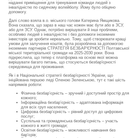
наданні приміщення для тренування команди людей з
інвалідністю по сидячому волейболу. Йому було обіцяно
допомогу.
Далі слово взяла в.о. міського голови Катерина Ямщикова.
Вона сказала, що зараз в наш час кожен має бути або в ЗСУ,
або для ЗСУ. Однак, потрібно вирішувати й інші проблеми,
особливо людей з інвалідністю і без допомоги іноземних
інвесторів це зробити нереально. Тому, щоб створювати кращі
умови для залучення коштів, була розроблена за допомогою
іноземних партнерів СТРАТЕГІЯ БЕЗБАР'ЄРНОСТІ Полтавської
міської територіальної громади на 2025-2030 роки. Вона
підкреслила, що тепер є платформа на основі якої можна
вирішувати багато питань, що стосуються безбар'єрності
середовища для проживання.
Як і в Національної стратегії безбар'єрності України, що
ініційована першою леді Оленою Зеленською, тут є такі шість
напрямків роботи:
Фізична безбар’єрність – зручний і доступний простір для
кожного;
Інформаційна безбар’єрність – адаптована інформація
для всіх груп населення;
Цифрова безбар’єрність – рівний доступ до цифрових
послуг;
Суспільна та громадянська безбар’єрність – участь
кожного в житті громади;
Освітня безбар’єрність – можливості навчання без
бар’єрів;