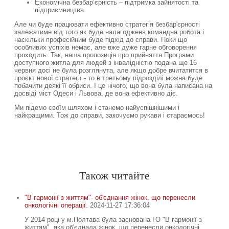
Економічна безбар’єрність – підтримка зайнятості та
підприємництва.
Але чи буде працювати ефективно стратегія безбар'єрності
залежатиме від того як буде налагоджена командна робота і
наскільки професійним буде підхід до справи. Поки що
особливих успіхів немає, але вже дуже гарне обговорення
проходить. Так, наша пропозиція про прийняття Програми
доступного житла для людей з інвалідністю подана ще 16
червня досі не була розглянута, але якщо добре вчитатится в
проєкт нової стратегії - то в третьому підрозділі можна буде
побачити деякі її обриси. І це нічого, що вона була написана на
досвіді міст Одеси і Львова, де вона ефективно діє.
Ми підемо своїм шляхом і станемо найуспішнішими і
найкращими. Тож до справи, закочуємо рукави і стараємось!
Спочатку робіть, що потрібно. Тоді – те, що можливо.
Лиш тоді ви побачите, що робите неможливе
.
Св. Франциск Асізський
-
-
Також читайте
"В гармонії з життям"- об'єднання жінок, що перенесли
онкологічні операції.
2024-11-27 17:36:04
У 2014 році у м.Полтава була заснована ГО "В гармонії з
життям", яка об'єднала жінок, що перенесли онкологічні...