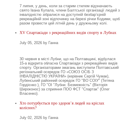
7 липня, у день, коли за старим стилем відзначають
свято Івана Купала, члени Балтської організації людей з
інвалідністю зібралися на доступній безбар’єрній
рекреаційній зоні відпочинку на березі річки Кодими, щоб
разом провести цей літній день у дружньому колі.
XV Спартакіади з рекреаційних видів спорту в Лубнах
July 05, 2026 by Ганна
30 червня в місті Лубни, що на Полтавщині, відбулася
15-а відкрита обласна Спартакіади з рекреаційних видів
спорту. Організаторами змагань виступили Полтавський
регіональний осередок ГО «СОЮЗ ОСІБ З
ІНВАЛІДНІСТЮ УКРАЇНИ» (керівник Сергій Чумак),
Лубенський районний осередок ГО "ВО СОІУ" (Тетяна
Гордієнко ), ГО "ОІ "Лубни. Безмежність" (Вікторія
Широконос) за сприяння ПОО ФСТ "Спартак" (Олег
Власенко).
Хто потурбується про здоров’я людей на кріслах
колісних?
July 02, 2026 by Ганна