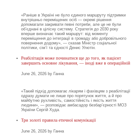
«Раніше в Україні не було єдиного маршруту підтримки
внутрішньо переміщених осіб — окремі рішення
допомагали закривати певні потреби, але це не були
об’єднані в цілісну систему. Стратегія до 2030 року
вперше визначає такий маршрут: від моменту
переміщення до інтеграції в громаду або добровільного
повернення додому», — сказав Міністр соціальної
політики, сімʼї та єдності Денис Улютін.
Реабілітація може починатися ще до того, як пацієнт
завершить основне лікування, — іноді вже в операційній
June 26, 2026 by Ганна
«Такий підхід допомагає лікарям і фахівцям з реабілітації
одразу думати не лише про порятунок життя, а й про
майбутню рухливість, самостійність і якість життя
людини», — розповідає амбасадор безбар’єрності МОЗ
України Сергій Худа.
Три золоті правила етичної комунікації
June 26, 2026 by Ганна