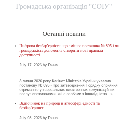
Громадська організація "СОІУ"
Головна
Новини
Територіальні представницт
Останні новини
Цифрова безбар'єрність: що змінює постанова № 895 і як
громадськість допомогла створити нові правила
доступності
July 17, 2026 by Ганна
8 липня 2026 року Кабінет Міністрів України ухвалив
постанову № 895 «Про затвердження Порядку сприяння
отриманню універсальних електронних комунікаційних
послуг споживачами, які є особами з інвалідністю…».
Відпочинок на природі в атмосфері єдності та
безбар’єрності
July 08, 2026 by Ганна