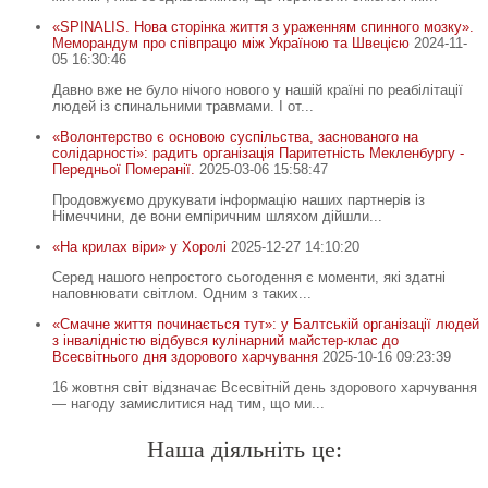
«SPINALIS. Нова сторінка життя з ураженням спинного мозку».
Меморандум про співпрацю між Україною та Швецією
2024-11-
05 16:30:46
Давно вже не було нічого нового у нашій країні по реабілітації
людей із спинальними травмами. І от...
«Волонтерство є основою суспільства, заснованого на
солідарності»: радить організація Паритетність Мекленбургу -
Передньої Померанії.
2025-03-06 15:58:47
Продовжуємо друкувати інформацію наших партнерів із
Німеччини, де вони емпіричним шляхом дійшли...
«На крилах віри» у Хоролі
2025-12-27 14:10:20
Серед нашого непростого сьогодення є моменти, які здатні
наповнювати світлом. Одним з таких...
«Смачне життя починається тут»: у Балтській організації людей
з інвалідністю відбувся кулінарний майстер-клас до
Всесвітнього дня здорового харчування
2025-10-16 09:23:39
16 жовтня світ відзначає Всесвітній день здорового харчування
— нагоду замислитися над тим, що ми...
Наша діяльніть це: