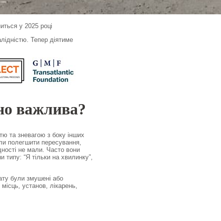
ниться у 2025 році
алідністю. Тепер діятиме
но важлива?
стю та зневагою з боку інших
али полегшити пересування,
дності не мали. Часто вони
 типу: “Я тільки на хвилинку”,
ату були змушені або
 місць, установ, лікарень,