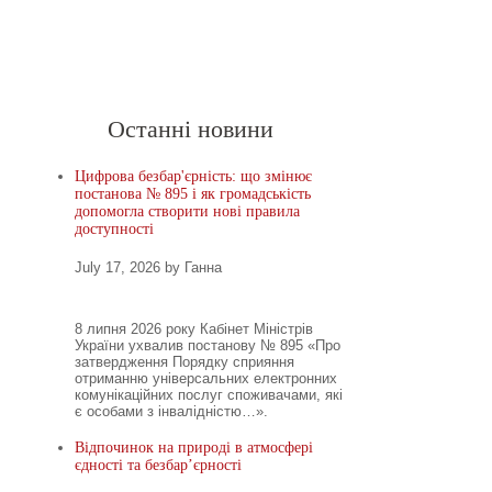
Головна
Новини
Останні новини
Цифрова безбар'єрність: що змінює
постанова № 895 і як громадськість
допомогла створити нові правила
доступності
July 17, 2026 by Ганна
8 липня 2026 року Кабінет Міністрів
України ухвалив постанову № 895 «Про
затвердження Порядку сприяння
отриманню універсальних електронних
комунікаційних послуг споживачами, які
є особами з інвалідністю…».
Відпочинок на природі в атмосфері
єдності та безбар’єрності