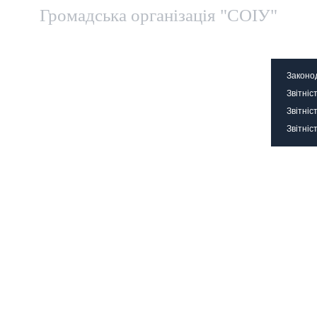
Громадська організація "СОІУ"
Територіальні представництва
Контакти
Офіц
Законо
Звітніс
Звітніс
Звітніс