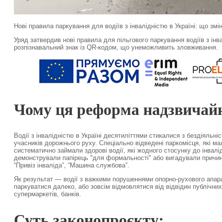
Нові правила паркування для водіїв з інвалідністю в Україні: що змі
Уряд затвердив нові правила для пільгового паркування водіїв з інв
розпізнавальний знак із QR-кодом, що унеможливить зловживання.
Чому ця реформа надзвичай
Водії з інвалідністю в Україні десятиліттями стикалися з бездіяльні
учасників дорожнього руху. Спеціально відведені паркомісця, які м
систематично займали здорові водії, які жодного стосунку до інвалі
демонстрували папірець "для формальності" або вигадували причини
“Привіз інваліда”, “Машина службова”.
Як результат — водії з важкими порушеннями опорно-рухового апар
паркуватися далеко, або зовсім відмовлятися від відвідин публічних
супермаркетів, банків.
Суть законопроєкту: