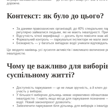
дорожче.
Контекст: як було до цього?
За даними правозахисних організацій, до 40% спеціальних пар
регулярно займалися людьми, які не мають інвалідності. При
Відсутність чіткої верифікації — досить було повісити знак аб
Формальний контроль — паркувальні інспектори не мали змоги
Безкарність — у багатьох випадках водії уникали відповідаль
Це зводило нанівець усі зусилля активістів і викликало величезне р
інвалідністю.
Чому це важливо для виборів
суспільному житті?
Доступність паркування — це не лише зручність, а й ключ до р
участь у виборах.
У більшості виборчих дільниць немає нормативно облаштован
інвалідністю. І навіть якщо місце для паркування позначене 
водії. Новий законопроєкт дозволить:
Забезпечити паркування біля дільниць для виборців з інвалід