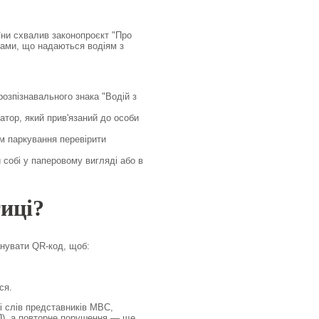
аїни схвалив законопроєкт "Про
гами, що надаються водіям з
озпізнавального знака "Водій з
тор, який прив'язаний до особи
м паркування перевірити
 собі у паперовому вигляді або в
иці?
анувати QR-код, щоб:
ся.
і слів представників МВС,
П), а повторне порушення — ще