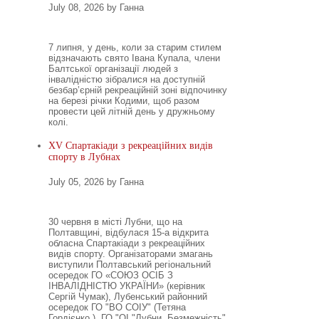
July 08, 2026 by Ганна
7 липня, у день, коли за старим стилем
відзначають свято Івана Купала, члени
Балтської організації людей з
інвалідністю зібралися на доступній
безбар’єрній рекреаційній зоні відпочинку
на березі річки Кодими, щоб разом
провести цей літній день у дружньому
колі.
XV Спартакіади з рекреаційних видів
спорту в Лубнах
July 05, 2026 by Ганна
30 червня в місті Лубни, що на
Полтавщині, відбулася 15-а відкрита
обласна Спартакіади з рекреаційних
видів спорту. Організаторами змагань
виступили Полтавський регіональний
осередок ГО «СОЮЗ ОСІБ З
ІНВАЛІДНІСТЮ УКРАЇНИ» (керівник
Сергій Чумак), Лубенський районний
осередок ГО "ВО СОІУ" (Тетяна
Гордієнко ), ГО "ОІ "Лубни. Безмежність"