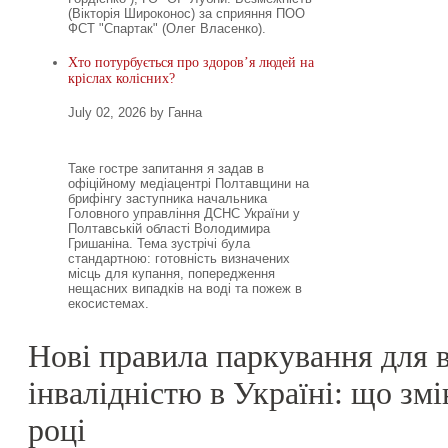
(Вікторія Широконос) за сприяння ПОО
ФСТ "Спартак" (Олег Власенко).
Хто потурбується про здоров’я людей на
кріслах колісних?
July 02, 2026 by Ганна
Таке гостре запитання я задав в
офіційному медіацентрі Полтавщини на
брифінгу заступника начальника
Головного управління ДСНС України у
Полтавській області Володимира
Гришаніна. Тема зустрічі була
стандартною: готовність визначених
місць для купання, попередження
нещасних випадків на воді та пожеж в
екосистемах.
Нові правила паркування для в
інвалідністю в Україні: що змі
році