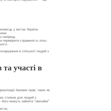
комісць у містах України
чини:
о папірець.
 перевіряти справжність пільг.
ності.
озчарування в спільноті людей з
 та участі в
еалізації базових прав, таких як
их стоянок для людей з
— його можуть зайняти "звичайні"
ністю;