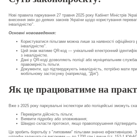
Нові правила паркування 27 травня 2025 року Кабінет Міністрів Укр
внесення змін до деяких законів України щодо користування перева
інвалідністю".
Основні нововведення:
Користуватися пільгами можна лише за наявності офіційного р
інвалідністю".
Цей знак матиме QR-код — унікальний електронний ідентифіка
з інвалідністю.
Дані у QR-коді дозволяють поліції або муніципальним служба
правомірність пільги.
Документи, що підтверджують інвалідність, потрібно мати при
мобільному застосунку (наприклад, “Дія”).
Як це працюватиме на практ
Вже з 2025 року паркувальні інспектори або поліцейські зможуть ск
Перевірити дійсність пільги;
Виявити підробку або зловживання;
Швидко скласти протокол, якщо правопорушення підтвердить
Це зробить боротьбу з "липовими" пільгами значно ефективнішою. З
штрафи залишаться високими — до 1700 грн і вище (ст. 152-1 КУпА