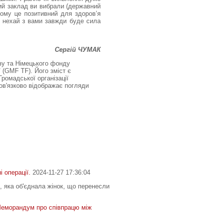
ний заклад ви вибрали (державний
ілому це позитивний для здоров’я
і нехай з вами завжди буде сила
Сергій ЧУМАК
зу та Німецького фонду
(GMF TF). Його зміст є
ромадської організації
бов'язково відображає погляди
оді ви побачите, що робите
і операції.
2024-11-27 17:36:04
, яка об'єднала жінок, що перенесли
Меморандум про співпрацю між