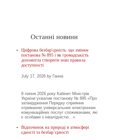
Головна
Новини
Останні новини
Цифрова безбар'єрність: що змінює
постанова № 895 і як громадськість
допомогла створити нові правила
доступності
July 17, 2026 by Ганна
8 липня 2026 року Кабінет Міністрів
України ухвалив постанову № 895 «Про
затвердження Порядку сприяння
отриманню універсальних електронних
комунікаційних послуг споживачами, які
є особами з інвалідністю…».
Відпочинок на природі в атмосфері
єдності та безбар’єрності