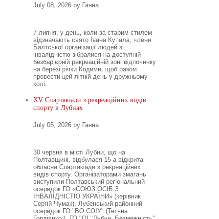
July 08, 2026 by Ганна
7 липня, у день, коли за старим стилем
відзначають свято Івана Купала, члени
Балтської організації людей з
інвалідністю зібралися на доступній
безбар’єрній рекреаційній зоні відпочинку
на березі річки Кодими, щоб разом
провести цей літній день у дружньому
колі.
XV Спартакіади з рекреаційних видів
спорту в Лубнах
July 05, 2026 by Ганна
30 червня в місті Лубни, що на
Полтавщині, відбулася 15-а відкрита
обласна Спартакіади з рекреаційних
видів спорту. Організаторами змагань
виступили Полтавський регіональний
осередок ГО «СОЮЗ ОСІБ З
ІНВАЛІДНІСТЮ УКРАЇНИ» (керівник
Сергій Чумак), Лубенський районний
осередок ГО "ВО СОІУ" (Тетяна
Гордієнко ), ГО "ОІ "Лубни. Безмежність"