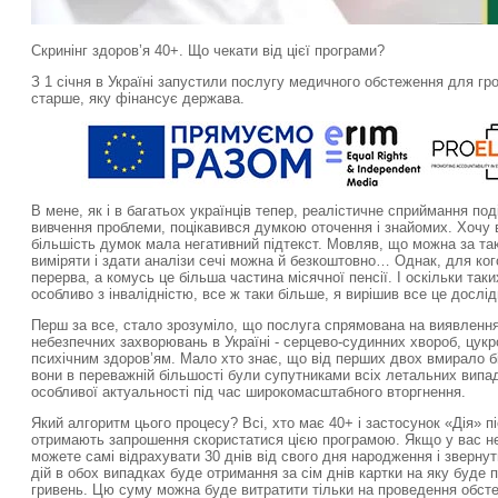
Скринінг здоров’я 40+. Що чекати від цієї програми?
З 1 січня в Україні запустили послугу медичного обстеження для гром
старше, яку фінансує держава.
В мене, як і в багатьох українців тепер, реалістичне сприймання под
вивчення проблеми, поцікавився думкою оточення і знайомих. Хочу 
більшість думок мала негативний підтекст. Мовляв, що можна за та
виміряти і здати аналізи сечі можна й безкоштовно… Однак, для кого
перерва, а комусь це більша частина місячної пенсії. І оскільки таки
особливо з інвалідністю, все ж таки більше, я вирішив все це дослід
Перш за все, стало зрозуміло, що послуга спрямована на виявленн
небезпечних захворювань в Україні - серцево-судинних хвороб, цукр
психічним здоров’ям. Мало хто знає, що від перших двох вмирало бі
вони в переважній більшості були супутниками всіх летальних випад
особливої актуальності під час широкомасштабного вторгнення.
Який алгоритм цього процесу? Всі, хто має 40+ і застосунок «Дія» п
отримають запрошення скористатися цією програмою. Якщо у вас не
можете самі відрахувати 30 днів від свого дня народження і зверн
дій в обох випадках буде отримання за сім днів картки на яку буде
гривень. Цю суму можна буде витратити тільки на проведення обст