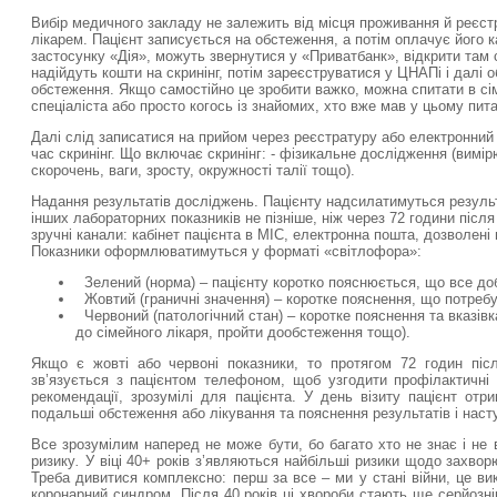
Вибір медичного закладу не залежить від місця проживання й реєстр
лікарем. Пацієнт записується на обстеження, а потім оплачує його ка
застосунку «Дія», можуть звернутися у «Приватбанк», відкрити там 
надійдуть кошти на скринінг, потім зареєструватися у ЦНАПі і далі 
обстеження. Якщо самостійно це зробити важко, можна спитати в сі
спеціаліста або просто когось із знайомих, хто вже мав у цьому пита
Далі слід записатися на прийом через реєстратуру або електронний 
час скринінг. Що включає скринінг: - фізикальне дослідження (вимі
скорочень, ваги, зросту, окружності талії тощо).
Надання результатів досліджень. Пацієнту надсилатимуться резуль
інших лабораторних показників не пізніше, ніж через 72 години післ
зручні канали: кабінет пацієнта в МІС, електронна пошта, дозволен
Показники оформлюватимуться у форматі «світлофора»:
Зелений (норма) – пацієнту коротко пояснюється, що все до
Жовтий (граничні значення) – коротке пояснення, що потребу
Червоний (патологічний стан) – коротке пояснення та вказівк
до сімейного лікаря, пройти дообстеження тощо).
Якщо є жовті або червоні показники, то протягом 72 годин післ
зв’язується з пацієнтом телефоном, щоб узгодити профілактичні ц
рекомендації, зрозумілі для пацієнта. У день візиту пацієнт от
подальші обстеження або лікування та пояснення результатів і насту
Все зрозумілим наперед не може бути, бо багато хто не знає і не 
ризику
.
У віці 40+ років з’являються найбільші ризики щодо захво
Треба дивитися комплексно: перш за все – ми у стані війни, це вик
коронарний синдром. Після 40 років ці хвороби стають ще серйозн