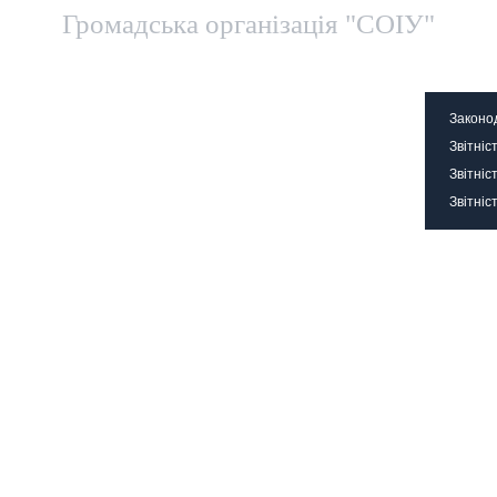
Громадська організація "СОІУ"
Територіальні представництва
Контакти
Офіц
Законо
Звітніс
Звітніс
Звітніс