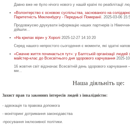
Давно вже не було нічого нового у нашій країні по реабілітації лю
«Волонтерство є основою суспільства, заснованого на солідарнос
Паритетність Мекленбургу - Передньої Померанії.
2025-03-06 15:
Продовжуємо друкувати інформацію наших партнерів із Німеччи
дійшли...
«На крилах віри» у Хоролі
2025-12-27 14:10:20
Серед нашого непростого сьогодення є моменти, які здатні напов
«Смачне життя починається тут»: у Балтській організації людей з
майстер-клас до Всесвітнього дня здорового харчування
2025-10
16 жовтня світ відзначає Всесвітній день здорового харчування
ми...
Наша діяльніть це:
Захист прав та законних інтересів людей з інвалідністю:
- адвокація та правова допомога
- моніторинг дотримання законодавства
-просування інклюзивної політики.