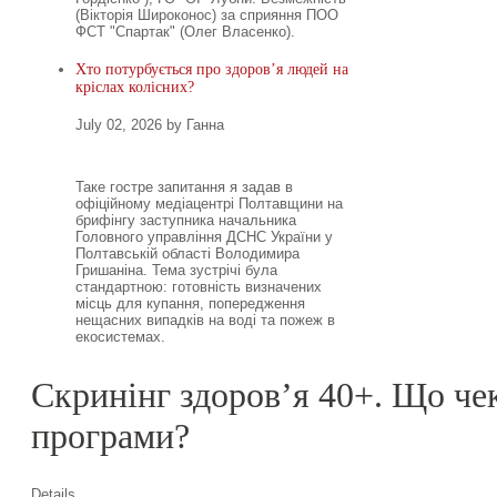
(Вікторія Широконос) за сприяння ПОО
ФСТ "Спартак" (Олег Власенко).
Хто потурбується про здоров’я людей на
кріслах колісних?
July 02, 2026 by Ганна
Таке гостре запитання я задав в
офіційному медіацентрі Полтавщини на
брифінгу заступника начальника
Головного управління ДСНС України у
Полтавській області Володимира
Гришаніна. Тема зустрічі була
стандартною: готовність визначених
місць для купання, попередження
нещасних випадків на воді та пожеж в
екосистемах.
Скринінг здоров’я 40+. Що чек
програми?
Details