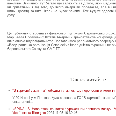
важливе. Звичайно, тут багато що залежить і від того, який медич
чи приватний), і від того, до якого лікаря ви попадаєте, але в ц
шлях, догляд за ним ніколи не буває зайвим. Тож будьте здорові 
духу.
Ця публікація створена за фінансової підтримки Європейського Сою
Маршалла Сполучених Штатів Америки - Трансатлантичної фундації 
виключною відповідальністю Полтавського регіонального осередку Г
«Всеукраїнська організація Союз осіб з інвалідністю України» і не о
Європейського Союзу та GMF TF.
Спочатку робіть, що потрібно. Тоді – те, що можливо. Лиш т
неможливе
.
Св. Франциск Асізський
-
-
Також читайте
"В гармонії з життям"- об'єднання жінок, що перенесли онкологічн
У 2014 році у м.Полтава була заснована ГО "В гармонії з життям"
онкологічні...
«SPINALIS. Нова сторінка життя з ураженням спинного мозку». 
Україною та Швецією
2024-11-05 16:30:46