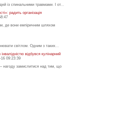
дей із спинальними травмами. І от...
ті»: радить організація
58:47
ни, де вони емпіричним шляхом
нювати світлом. Одним з таких...
 інвалідністю відбувся кулінарний
-16 09:23:39
 — нагоду замислитися над тим, що