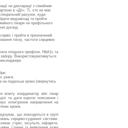
ації чи декларації з сімейним
рткою в «Дії». Ті, хто не має
спеціальний рахунок, куди
обрати медзаклад та пройти
мейного лікаря чи профільного
нні досвід.
сервіс і пройти в призначений
рювання тиску, частоти серцевих
тати ліпідного профілю, HbA1c та
я забору. Використовуватимуться
і месенджери.
бре;
є уваги;
а на подальші кроки (звернутись
я візиту координатор або лікар
ілі та дати короткі пояснення і
римує електронне направлення на
пних кроків.
відчуває, що знаходиться в групі
рювань серцево-судинної системи.
ликає стрес, інсульти, інфаркти,
ішими. І раннє їх виявлення дуже