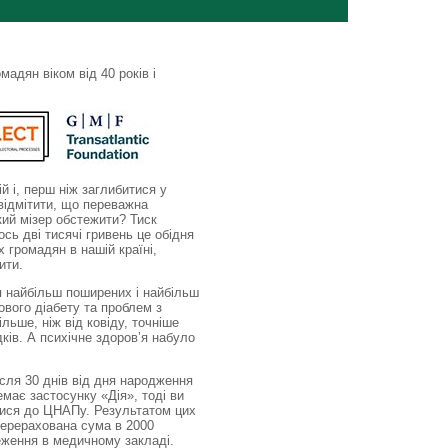
адян віком від 40 років і
ій і, перш ніж заглибитися у
відмітити, що переважна
кий мізер обстежити? Тиск
сь дві тисячі гривень це обідня
х громадян в нашій країні,
ити.
я найбільш поширених і найбільш
ового діабету та проблем з
льше, ніж від ковіду, точніше
ків. А психічне здоров’я набуло
ісля 30 днів від дня народження
має застосунку «Дія», тоді ви
утися до ЦНАПу. Результатом цих
 перерахована сума в 2000
еження в медичному закладі.