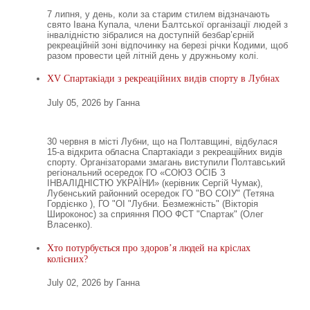
7 липня, у день, коли за старим стилем відзначають
свято Івана Купала, члени Балтської організації людей з
інвалідністю зібралися на доступній безбар’єрній
рекреаційній зоні відпочинку на березі річки Кодими, щоб
разом провести цей літній день у дружньому колі.
XV Спартакіади з рекреаційних видів спорту в Лубнах
July 05, 2026 by Ганна
30 червня в місті Лубни, що на Полтавщині, відбулася
15-а відкрита обласна Спартакіади з рекреаційних видів
спорту. Організаторами змагань виступили Полтавський
регіональний осередок ГО «СОЮЗ ОСІБ З
ІНВАЛІДНІСТЮ УКРАЇНИ» (керівник Сергій Чумак),
Лубенський районний осередок ГО "ВО СОІУ" (Тетяна
Гордієнко ), ГО "ОІ "Лубни. Безмежність" (Вікторія
Широконос) за сприяння ПОО ФСТ "Спартак" (Олег
Власенко).
Хто потурбується про здоров’я людей на кріслах
колісних?
July 02, 2026 by Ганна