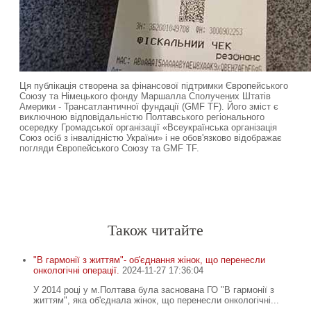
Ця публікація створена за фінансової підтримки Європейського
Союзу та Німецького фонду Маршалла Сполучених Штатів
Америки - Трансатлантичної фундації (GMF TF). Його зміст є
виключною відповідальністю Полтавського регіонального
осередку Громадської організації «Всеукраїнська організація
Союз осіб з інвалідністю України» і не обов'язково відображає
погляди Європейського Союзу та GMF TF.
Спочатку робіть, що потрібно. Тоді – те, що можливо.
Лиш тоді ви побачите, що робите неможливе
.
Св. Франциск Асізський
-
-
Також читайте
"В гармонії з життям"- об'єднання жінок, що перенесли
онкологічні операції.
2024-11-27 17:36:04
У 2014 році у м.Полтава була заснована ГО "В гармонії з
життям", яка об'єднала жінок, що перенесли онкологічні...