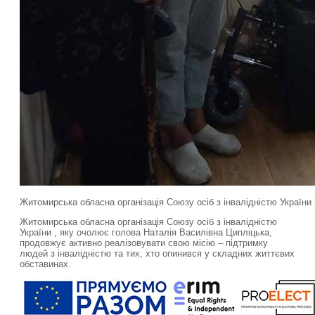
Житомирська обласна організація Союзу осіб з інвалідністю України
Житомирська обласна організація Союзу осіб з інвалідністю
України , яку очолює голова Наталія Василівна Ципліцька,
продовжує активно реалізовувати свою місію – підтримку
людей з інвалідністю та тих, хто опинився у складних життєвих
обставинах.