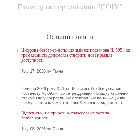
Громадська організація "СОІУ"
Головна
Новини
Територіальні представницт
Останні новини
Цифрова безбар'єрність: що змінює постанова № 895 і як
громадськість допомогла створити нові правила
доступності
July 17, 2026 by Ганна
8 липня 2026 року Кабінет Міністрів України ухвалив
постанову № 895 «Про затвердження Порядку сприяння
отриманню універсальних електронних комунікаційних
послуг споживачами, які є особами з інвалідністю…».
Відпочинок на природі в атмосфері єдності та
безбар’єрності
July 08, 2026 by Ганна