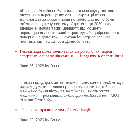
«Раніше в Україні не було єдиного маршруту підтримки
внутрішньо переміщених осіб — окремі рішення
допомагали закривати певні потреби, але це не були
об’єднані в цілісну систему. Стратегія до 2030 року
вперше визначає такий маршрут: від моменту
переміщення до інтеграції в громаду або добровільного
повернення додому», — сказав Міністр соціальної
політики, сімʼї та єдності Денис Улютін.
Реабілітація може починатися ще до того, як пацієнт
завершить основне лікування, — іноді вже в операційній
June 26, 2026 by Ганна
«Такий підхід допомагає лікарям і фахівцям з реабілітації
одразу думати не лише про порятунок життя, а й про
майбутню рухливість, самостійність і якість життя
людини», — розповідає амбасадор безбар’єрності МОЗ
України Сергій Худа.
Три золоті правила етичної комунікації
June 26, 2026 by Ганна