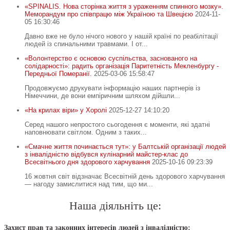
«SPINALIS. Нова сторінка життя з ураженням спинного мозку».
Меморандум про співпрацю між Україною та Швецією
2024-11-
05 16:30:46
Давно вже не було нічого нового у нашій країні по реабілітації
людей із спинальними травмами. І от...
«Волонтерство є основою суспільства, заснованого на
солідарності»: радить організація Паритетність Мекленбургу -
Передньої Померанії.
2025-03-06 15:58:47
Продовжуємо друкувати інформацію наших партнерів із
Німеччини, де вони емпіричним шляхом дійшли...
«На крилах віри» у Хоролі
2025-12-27 14:10:20
Серед нашого непростого сьогодення є моменти, які здатні
наповнювати світлом. Одним з таких...
«Смачне життя починається тут»: у Балтській організації людей
з інвалідністю відбувся кулінарний майстер-клас до
Всесвітнього дня здорового харчування
2025-10-16 09:23:39
16 жовтня світ відзначає Всесвітній день здорового харчування
— нагоду замислитися над тим, що ми...
Наша діяльніть це:
Захист прав та законних інтересів людей з інвалідністю: