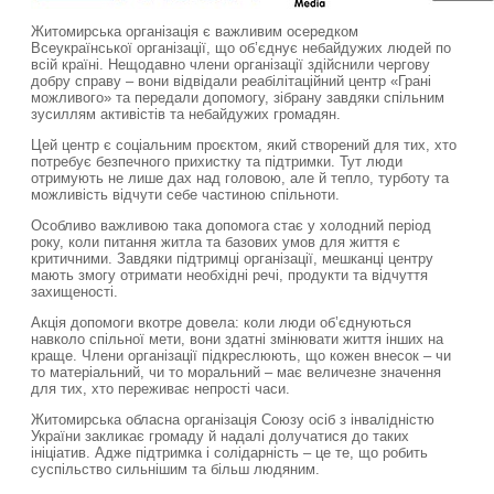
Житомирська організація є важливим осередком
Всеукраїнської організації, що об’єднує небайдужих людей по
всій країні. Нещодавно члени організації здійснили чергову
добру справу – вони відвідали реабілітаційний центр «Грані
можливого» та передали допомогу, зібрану завдяки спільним
зусиллям активістів та небайдужих громадян.
Цей центр є соціальним проєктом, який створений для тих, хто
потребує безпечного прихистку та підтримки. Тут люди
отримують не лише дах над головою, але й тепло, турботу та
можливість відчути себе частиною спільноти.
Особливо важливою така допомога стає у холодний період
року, коли питання житла та базових умов для життя є
критичними. Завдяки підтримці організації, мешканці центру
мають змогу отримати необхідні речі, продукти та відчуття
захищеності.
Акція допомоги вкотре довела: коли люди об’єднуються
навколо спільної мети, вони здатні змінювати життя інших на
краще. Члени організації підкреслюють, що кожен внесок – чи
то матеріальний, чи то моральний – має величезне значення
для тих, хто переживає непрості часи.
Житомирська обласна організація Союзу осіб з інвалідністю
України закликає громаду й надалі долучатися до таких
ініціатив. Адже підтримка і солідарність – це те, що робить
суспільство сильнішим та більш людяним.