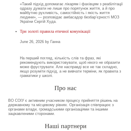
«Такий підхід допомагає лікарям і фахівцям з реабілітації
одразу думати не лише про порятунок життя, а й про
майбутню рухливість, самостійність і якість життя
людини», — розповідає амбасадор безбар’єрності МОЗ
України Сергій Худа.
Три золоті правила етичної комунікації
June 26, 2026 by Ганна
На перший погляд, кількість слів та фраз, які
рекомендують використовувати, щоб нікого не образити
може фруструвати. Але насправді все не так складно,
якщо розуміти підхід, а не вивчати терміни, як правила з
граматики у школі.
Про нас
ВО СОІУ є активним учасником процесу прийняття рішень на
державному та місцевому рівнях. Організація співпрацює з
органами влади, громадськими організаціями та іншими
зацікавленими сторонами.
Наші партнери