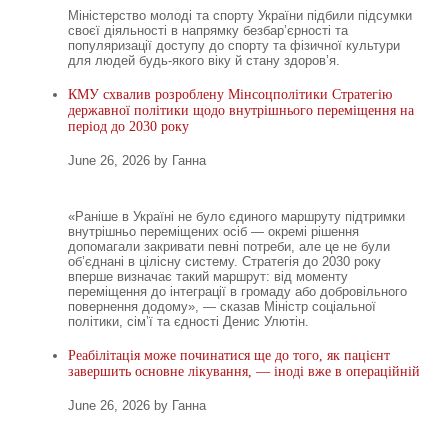
Міністерство молоді та спорту України підбили підсумки
своєї діяльності в напрямку безбар’єрності та
популяризації доступу до спорту та фізичної культури
для людей будь-якого віку й стану здоров’я.
КМУ схвалив розроблену Мінсоцполітики Стратегію
державної політики щодо внутрішнього переміщення на
період до 2030 року
June 26, 2026 by Ганна
«Раніше в Україні не було єдиного маршруту підтримки
внутрішньо переміщених осіб — окремі рішення
допомагали закривати певні потреби, але це не були
об’єднані в цілісну систему. Стратегія до 2030 року
вперше визначає такий маршрут: від моменту
переміщення до інтеграції в громаду або добровільного
повернення додому», — сказав Міністр соціальної
політики, сімʼї та єдності Денис Улютін.
Реабілітація може починатися ще до того, як пацієнт
завершить основне лікування, — іноді вже в операційній
June 26, 2026 by Ганна