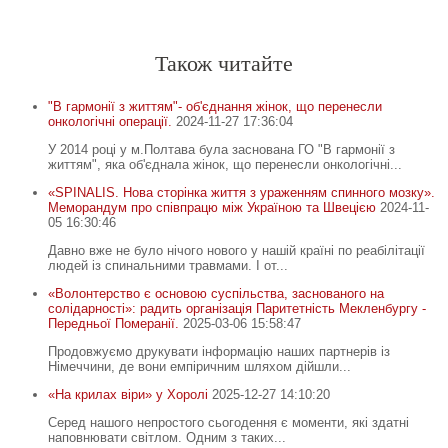
Св. Франциск Асізський
-
-
Також читайте
"В гармонії з життям"- об'єднання жінок, що перенесли
онкологічні операції.
2024-11-27 17:36:04
У 2014 році у м.Полтава була заснована ГО "В гармонії з
життям", яка об'єднала жінок, що перенесли онкологічні...
«SPINALIS. Нова сторінка життя з ураженням спинного мозку».
Меморандум про співпрацю між Україною та Швецією
2024-11-
05 16:30:46
Давно вже не було нічого нового у нашій країні по реабілітації
людей із спинальними травмами. І от...
«Волонтерство є основою суспільства, заснованого на
солідарності»: радить організація Паритетність Мекленбургу -
Передньої Померанії.
2025-03-06 15:58:47
Продовжуємо друкувати інформацію наших партнерів із
Німеччини, де вони емпіричним шляхом дійшли...
«На крилах віри» у Хоролі
2025-12-27 14:10:20
Серед нашого непростого сьогодення є моменти, які здатні
наповнювати світлом. Одним з таких...