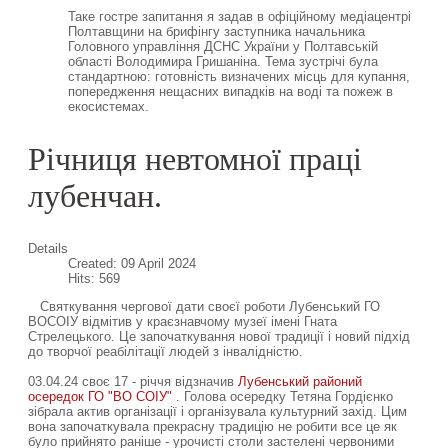
Таке гостре запитання я задав в офіційному медіацентрі
Полтавщини на брифінгу заступника начальника
Головного управління ДСНС України у Полтавській
області Володимира Гришаніна. Тема зустрічі була
стандартною: готовність визначених місць для купання,
попередження нещасних випадків на воді та пожеж в
екосистемах.
Річниця невтомної праці
лубенчан.
Details
Created: 09 April 2024
Hits: 569
Святкування чергової дати своєї роботи Лубенський ГО
ВОСОІУ відмітив у краєзнавчому музеї імені Гната
Стрелецького. Це започаткування нової традиції і новий підхід
до творчої реабілітації людей з інвалідністю.
03.04.24 своє 17 - річчя відзначив
Лубенський районий
осередок ГО "ВО СОІУ"
. Голова осередку Тетяна Гордієнко
зібрала актив організації і організувала культурний захід. Цим
вона започаткувала прекрасну традицію не робити все це як
було прийнято раніше - урочисті столи застелені червоними