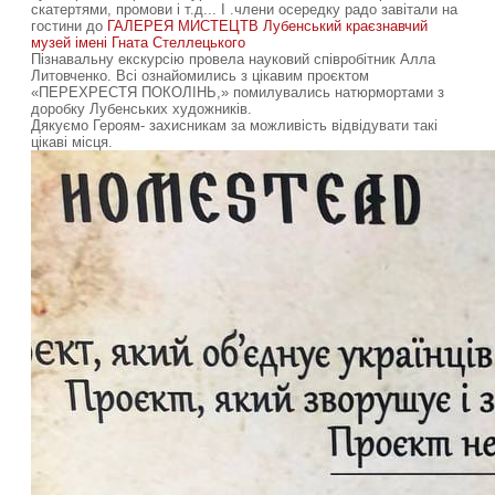
скатертями, промови і т.д... І .члени осередку радо завітали на
гостини до
ГАЛЕРЕЯ МИСТЕЦТВ
Лубенський краєзнавчий
музей імені Гната Стеллецького
Пізнавальну екскурсію провела науковий співробітник Алла
Литовченко. Всі ознайомились з цікавим проєктом
«ПЕРЕХРЕСТЯ ПОКОЛІНЬ,» помилувались натюрмортами з
доробку Лубенських художників.
Дякуємо Героям- захисникам за можливість відвідувати такі
цікаві місця.