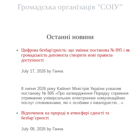
Громадська організація "СОІУ"
Головна
Новини
Територіальні представницт
Останні новини
Цифрова безбар'єрність: що змінює постанова № 895 і як
громадськість допомогла створити нові правила
доступності
July 17, 2026 by Ганна
8 липня 2026 року Кабінет Міністрів України ухвалив
постанову № 895 «Про затвердження Порядку сприяння
отриманню універсальних електронних комунікаційних
послуг споживачами, які є особами з інвалідністю…».
Відпочинок на природі в атмосфері єдності та
безбар’єрності
July 08, 2026 by Ганна