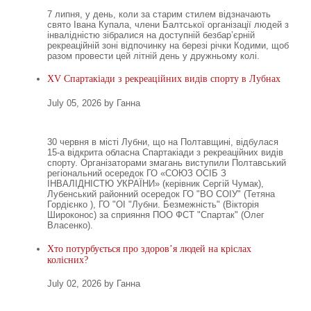
7 липня, у день, коли за старим стилем відзначають
свято Івана Купала, члени Балтської організації людей з
інвалідністю зібралися на доступній безбар’єрній
рекреаційній зоні відпочинку на березі річки Кодими, щоб
разом провести цей літній день у дружньому колі.
XV Спартакіади з рекреаційних видів спорту в Лубнах
July 05, 2026 by Ганна
30 червня в місті Лубни, що на Полтавщині, відбулася
15-а відкрита обласна Спартакіади з рекреаційних видів
спорту. Організаторами змагань виступили Полтавський
регіональний осередок ГО «СОЮЗ ОСІБ З
ІНВАЛІДНІСТЮ УКРАЇНИ» (керівник Сергій Чумак),
Лубенський районний осередок ГО "ВО СОІУ" (Тетяна
Гордієнко ), ГО "ОІ "Лубни. Безмежність" (Вікторія
Широконос) за сприяння ПОО ФСТ "Спартак" (Олег
Власенко).
Хто потурбується про здоров’я людей на кріслах
колісних?
July 02, 2026 by Ганна