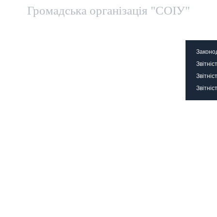
Громадська організація "СОІУ"
Територіальні представництва
Контакти
Офіц
Законо
Звітніс
Звітніс
Звітніс