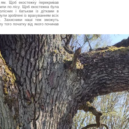
 ям. Щоб екостежку перекривав
или по лісу. Щоб екостежка була
олісних і батькам із дітками в
були зроблені із врахуванням всіх
з. Захисники наші теж зможуть
у того початку від якого починав