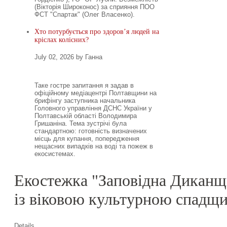
(Вікторія Широконос) за сприяння ПОО
ФСТ "Спартак" (Олег Власенко).
Хто потурбується про здоров’я людей на
кріслах колісних?
July 02, 2026 by Ганна
Таке гостре запитання я задав в
офіційному медіацентрі Полтавщини на
брифінгу заступника начальника
Головного управління ДСНС України у
Полтавській області Володимира
Гришаніна. Тема зустрічі була
стандартною: готовність визначених
місць для купання, попередження
нещасних випадків на воді та пожеж в
екосистемах.
Екостежка "Заповідна Диканщи
із віковою культурною спадщ
Details