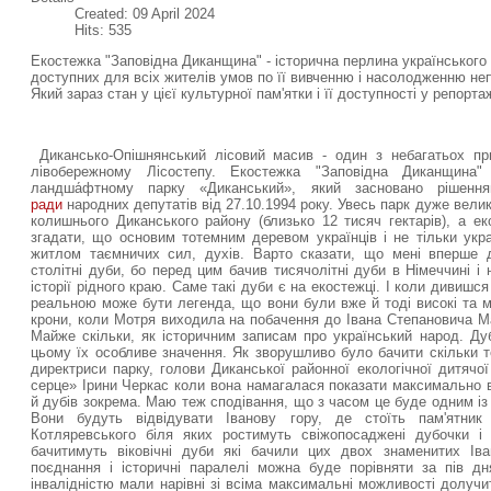
Created: 09 April 2024
Hits: 535
Екостежка "Заповідна Диканщина" - історична перлина українського 
доступних для всіх жителів умов по її вивченню і насолодженню не
Який зараз стан у цієї культурної пам'ятки і її доступності у репорт
Дикансько-Опішнянський лісовий масив - один з небагатьох пр
лівобережному Лісостепу. Екостежка "Заповідна Диканщина" 
ландша́фтному парку «Диканський», який засновано рішен
ради
народних депутатів від 27.10.1994 року. Увесь парк дуже вели
колишнього Диканського району (близько 12 тисяч гектарів), а е
згадати, що основим тотемним деревом українців і не тільки укра
житлом таємничих сил, духів. Варто сказати, що мені вперше 
столітні дуби, бо перед цим бачив тисячолітні дуби в Німеччині і
історії рідного краю. Саме такі дуби є на екостежці. І коли дивиш
реальною може бути легенда, що вони були вже й тоді високі та міц
крони, коли Мотря виходила на побачення до Івана Степановича Ма
Майже скільки, як історичним записам про український народ. Ду
цьому їх особливе значення. Як зворушливо було бачити скільки т
директриси парку, голови Диканської районної екологічної дитячої
серце» Ірини Черкас коли вона намагалася показати максимально в
й дубів зокрема. Маю теж сподівання, що з часом це буде одним із 
Вони будуть відвідувати Іванову гору, де стоїть пам'ятник
Котляревського біля яких ростимуть свіжопосаджені дубочки і
бачитимуть віковічні дуби які бачили цих двох знаменитих Іва
поєднання і історичні паралелі можна буде порівняти за пів д
інвалідністю мали нарівні зі всіма максимальні можливості долучи