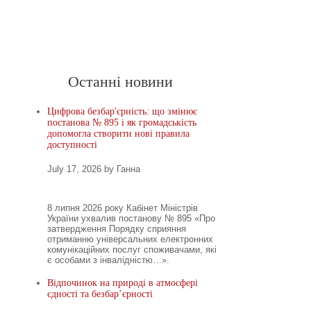
Головна
Новини
Останні новини
Цифрова безбар'єрність: що змінює
постанова № 895 і як громадськість
допомогла створити нові правила
доступності
July 17, 2026 by Ганна
8 липня 2026 року Кабінет Міністрів
України ухвалив постанову № 895 «Про
затвердження Порядку сприяння
отриманню універсальних електронних
комунікаційних послуг споживачами, які
є особами з інвалідністю…».
Відпочинок на природі в атмосфері
єдності та безбар’єрності