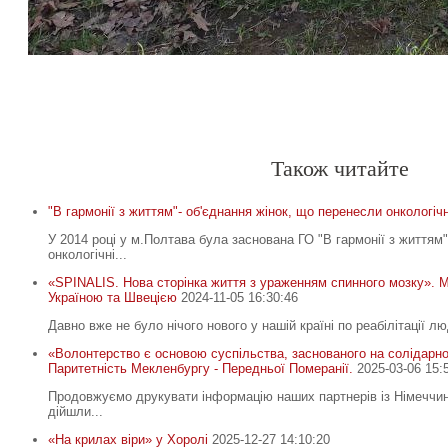
Спочатку робіть, що потрібно. Тоді – те, що можливо. Лиш т
неможливе
.
Св. Франциск Асізський
-
-
Також читайте
"В гармонії з життям"- об'єднання жінок, що перенесли онкологічн
У 2014 році у м.Полтава була заснована ГО "В гармонії з життям"
онкологічні...
«SPINALIS. Нова сторінка життя з ураженням спинного мозку». 
Україною та Швецією
2024-11-05 16:30:46
Давно вже не було нічого нового у нашій країні по реабілітації лю
«Волонтерство є основою суспільства, заснованого на солідарнос
Паритетність Мекленбургу - Передньої Померанії.
2025-03-06 15:
Продовжуємо друкувати інформацію наших партнерів із Німеччи
дійшли...
«На крилах віри» у Хоролі
2025-12-27 14:10:20