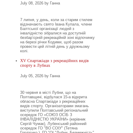
July 08, 2026 by Ганна
7 липня, у день, коли за старим стилем
відзначають свято Івана Купала, члени
Балтської організації людей з
інвалідністю зібралися на доступній
безбар’єрній рекреаційній зоні відпочинку
на березі річки Кодими, щоб разом
провести цей літній день у дружньому
колі.
XV Спартакіади з рекреаційних видів
спорту в Лубнах
July 05, 2026 by Ганна
30 червня в місті Лубни, що на
Полтавщині, відбулася 15-а відкрита
обласна Спартакіади з рекреаційних
видів спорту. Організаторами змагань
виступили Полтавський регіональний
осередок ГО «СОЮЗ ОСІБ З
ІНВАЛІДНІСТЮ УКРАЇНИ» (керівник
Сергій Чумак), Лубенський районний
осередок ГО "ВО СОІУ" (Тетяна
Гордієнко ), ГО "ОІ "Лубни. Безмежність"