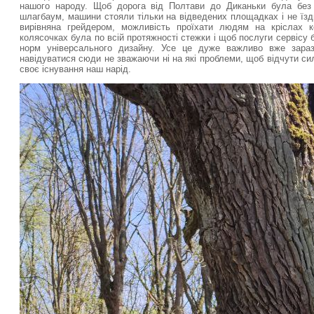
нашого народу. Щоб дорога від Полтави до Диканьки була без
шлагбаум, машини стояли тільки на відведених площадках і не їзд
вирівняна грейдером, можливість проїхати людям на кріслах к
колясочках була по всій протяжності стежки і щоб послуги сервісу 
норм універсального дизайну. Усе це дуже важливо вже зара
навідуватися сюди не зважаючи ні на які проблеми, щоб відчути сил
своє існування наш нарід.