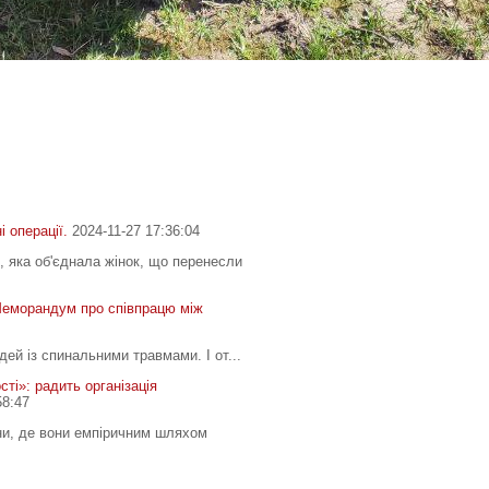
оді ви побачите, що робите
і операції.
2024-11-27 17:36:04
, яка об'єднала жінок, що перенесли
Меморандум про співпрацю між
дей із спинальними травмами. І от...
ті»: радить організація
58:47
ни, де вони емпіричним шляхом