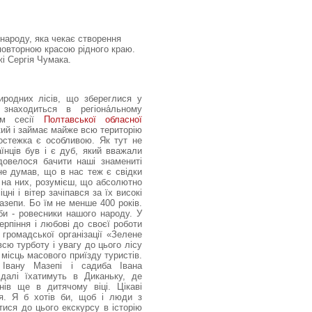
народу, яка чекає створення
повторною красою рідного краю.
ажі Сергія Чумака.
иродних лісів, що збереглися у
знаходиться в регіона́льному
ням сесії
Полтавської обласної
кий і займає майже всю територію
костежка є особливою. Як тут не
їнців був і є дуб, який вважали
довелося бачити наші знамениті
 не думав, що в нас теж є свідки
ся на них, розумієш, що абсолютно
ні і вітер зачіпався за їх високі
зепи. Бо їм не менше 400 років.
би - ровесники нашого народу. У
ерпіння і любові до своєї роботи
 громадської організації «Зелене
сю турботу і увагу до цього лісу
місць масового приїзду туристів.
 Івану Мазепі і садиба Івана
 далі їхатимуть в Диканьку, де
нів ще в дитячому віці. Цікаві
ня. Я б хотів би, щоб і люди з
тися до цього екскурсу в історію