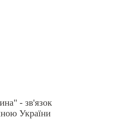
на" - зв'язок
иною України