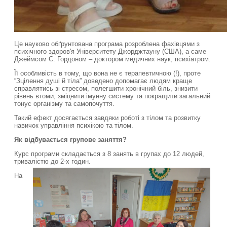
Це науково обґрунтована програма розроблена фахівцями з
психічного здоров'я Університету Джорджтауну (США), а саме
Джеймсом С. Гордоном – доктором медичних наук, психіатром.
Її особливість в тому, що вона не є терапевтичною (!), проте
“Зцілення душі й тіла” доведено допомагає людям краще
справлятись зі стресом, полегшити хронічний біль, знизити
рівень втоми, зміцнити імунну систему та покращити загальний
тонус організму та самопочуття.
Такий ефект досягається завдяки роботі з тілом та розвитку
навичок управління психікою та тілом.
Як відбувається групове заняття?
Курс програми складається з 8 занять в групах до 12 людей,
тривалістю до 2-х годин.
На