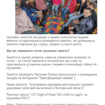
групових заняттях ми разом з нашим психологом будемо
вивчати та практикувати різноманітні навички, які допоможуть
змінити ставлення до стресу, хвороб та свого життя.
Що ви отримаєте після групових занять?
Заняття в групах розвитку навичок управління психікою та
тілом – це спосіб навчитися піклуватися про себе та
практикувати ці навички разом з іншими в атмосфері співчуття і
підтримки.
Заняття проводить Пасічник Галина (консультант з проведення
заходів за методикою “Трансформація травми” ).
Назва проєкту: “Інтегрована підтримка ментального здоров'я
уразливих категорій населення в Полтавській області”.
Реалізує проєкт: CO “Light of Hope” БО «Світло надії» за
підтримки PACT.
Мета: Забезпечити інтегровану підтримку ментального здоров'я