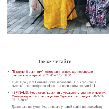
Спочатку робіть, що потрібно. Тоді – те, що можливо.
Лиш тоді ви побачите, що робите неможливе
.
Св. Франциск Асізський
-
-
Також читайте
"В гармонії з життям"- об'єднання жінок, що перенесли
онкологічні операції.
2024-11-27 17:36:04
У 2014 році у м.Полтава була заснована ГО "В гармонії з
життям", яка об'єднала жінок, що перенесли онкологічні...
«SPINALIS. Нова сторінка життя з ураженням спинного мозку».
Меморандум про співпрацю між Україною та Швецією
2024-11-
05 16:30:46
Давно вже не було нічого нового у нашій країні по реабілітації