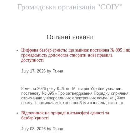
Громадська організація "СОІУ"
Головна
Новини
Територіальні представницт
Останні новини
Цифрова безбар'єрність: що змінює постанова № 895 і як
громадськість допомогла створити нові правила
доступності
July 17, 2026 by Ганна
8 липня 2026 року Кабінет Міністрів України ухвалив
постанову № 895 «Про затвердження Порядку сприяння
отриманню універсальних електронних комунікаційних
послуг споживачами, які є особами з інвалідністю…».
Відпочинок на природі в атмосфері єдності та
безбар’єрності
July 08, 2026 by Ганна