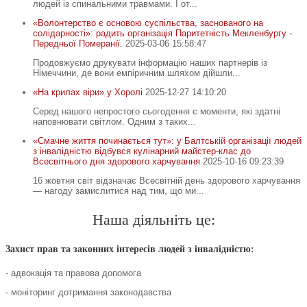
людей із спинальними травмами. І от...
«Волонтерство є основою суспільства, заснованого на
солідарності»: радить організація Паритетність Мекленбургу -
Передньої Померанії.
2025-03-06 15:58:47
Продовжуємо друкувати інформацію наших партнерів із
Німеччини, де вони емпіричним шляхом дійшли...
«На крилах віри» у Хоролі
2025-12-27 14:10:20
Серед нашого непростого сьогодення є моменти, які здатні
наповнювати світлом. Одним з таких...
«Смачне життя починається тут»: у Балтській організації людей
з інвалідністю відбувся кулінарний майстер-клас до
Всесвітнього дня здорового харчування
2025-10-16 09:23:39
16 жовтня світ відзначає Всесвітній день здорового харчування
— нагоду замислитися над тим, що ми...
Наша діяльніть це:
Захист прав та законних інтересів людей з інвалідністю:
- адвокація та правова допомога
- моніторинг дотримання законодавства