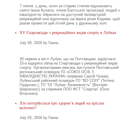
7 липня, у день, коли за старим стилем відзначають
свято Івана Купала, члени Балтської організації людей з
інвалідністю зібралися на доступній безбар’єрній
рекреаційній зоні відпочинку на березі річки Кодими, щоб
разом провести цей літній день у дружньому колі.
XV Спартакіади з рекреаційних видів спорту в Лубнах
July 05, 2026 by Ганна
30 червня в місті Лубни, що на Полтавщині, відбулася
15-а відкрита обласна Спартакіади з рекреаційних видів
спорту. Організаторами змагань виступили Полтавський
регіональний осередок ГО «СОЮЗ ОСІБ З
ІНВАЛІДНІСТЮ УКРАЇНИ» (керівник Сергій Чумак),
Лубенський районний осередок ГО "ВО СОІУ" (Тетяна
Гордієнко ), ГО "ОІ "Лубни. Безмежність" (Вікторія
Широконос) за сприяння ПОО ФСТ "Спартак" (Олег
Власенко).
Хто потурбується про здоров’я людей на кріслах
колісних?
July 02, 2026 by Ганна