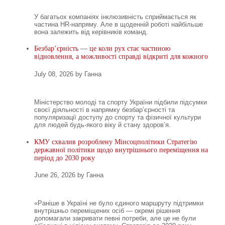
У багатьох компаніях інклюзивність сприймається як
частина HR-напряму. Але в щоденній роботі найбільше
вона залежить від керівників команд.
Безбар’єрність — це коли рух стає частиною
відновлення, а можливості справді відкриті для кожного
July 08, 2026 by Ганна
Міністерство молоді та спорту України підбили підсумки
своєї діяльності в напрямку безбар’єрності та
популяризації доступу до спорту та фізичної культури
для людей будь-якого віку й стану здоров’я.
КМУ схвалив розроблену Мінсоцполітики Стратегію
державної політики щодо внутрішнього переміщення на
період до 2030 року
June 26, 2026 by Ганна
«Раніше в Україні не було єдиного маршруту підтримки
внутрішньо переміщених осіб — окремі рішення
допомагали закривати певні потреби, але це не були