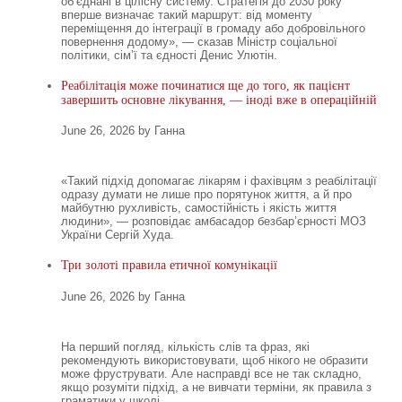
об’єднані в цілісну систему. Стратегія до 2030 року
вперше визначає такий маршрут: від моменту
переміщення до інтеграції в громаду або добровільного
повернення додому», — сказав Міністр соціальної
політики, сімʼї та єдності Денис Улютін.
Реабілітація може починатися ще до того, як пацієнт
завершить основне лікування, — іноді вже в операційній
June 26, 2026 by Ганна
«Такий підхід допомагає лікарям і фахівцям з реабілітації
одразу думати не лише про порятунок життя, а й про
майбутню рухливість, самостійність і якість життя
людини», — розповідає амбасадор безбар’єрності МОЗ
України Сергій Худа.
Три золоті правила етичної комунікації
June 26, 2026 by Ганна
На перший погляд, кількість слів та фраз, які
рекомендують використовувати, щоб нікого не образити
може фруструвати. Але насправді все не так складно,
якщо розуміти підхід, а не вивчати терміни, як правила з
граматики у школі.