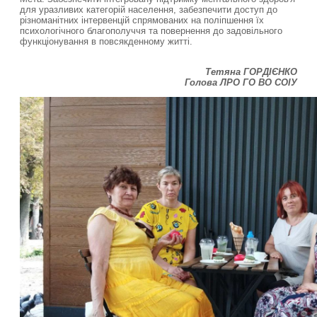
для уразливих категорій населення, забезпечити доступ до
різноманітних інтервенцій спрямованих на поліпшення їх
психологічного благополуччя та повернення до задовільного
функціонування в повсякденному житті.
Тетяна ГОРДІЄНКО
Голова ЛРО ГО ВО СОІУ